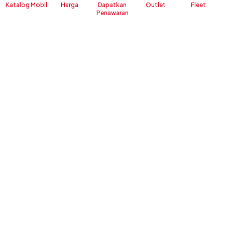
Katalog Mobil
Harga
Dapatkan
Outlet
Fleet
Penawaran
New Rocky
New Sir
Harga Mulai
Harga Mulai
Rp 215.800.000
Rp 236.35
Lihat Keunggulan