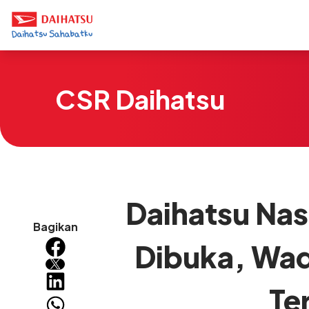
CSR Daihatsu
Daihatsu Nas
Bagikan
Dibuka, Wad
Te