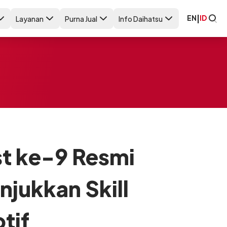
EN
|
ID
Layanan
Purna Jual
Info Daihatsu
st ke-9 Resmi
jukkan Skill
tif