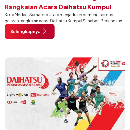
Rangkaian Acara Daihatsu Kumpul
Kota Medan, Sumatera Utara menjadi seri pamungkas dari
Sahabat 2024
gelaran rangkaian acara Daihatsu Kumpul Sahabat. Berlangsung
pada 10 November 2024 pukul 06:30–18:00 WIB, di Lapangan
Selengkapnya
Benteng Medan.