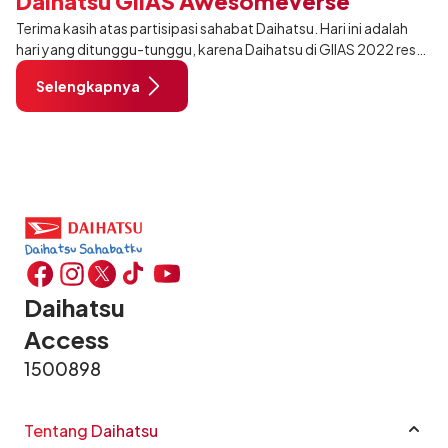
Daihatsu GIIAS Awesomeverse
Terima kasih atas partisipasi sahabat Daihatsu. Hari ini adalah
hari yang ditunggu-tunggu, karena Daihatsu di GIIAS 2022 resmi
dibuka. Buat Sahabat yang ingin ikut keseruannya, segera
Selengkapnya
kunjungi booth D
Daihatsu
Access
1500898
Tentang Daihatsu