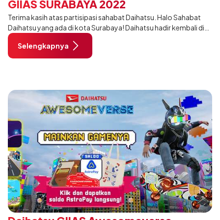
GIIAS SURABAYA 2022
Terima kasih atas partisipasi sahabat Daihatsu. Halo Sahabat
Daihatsu yang ada di kota Surabaya! Daihatsu hadir kembali di
GIIAS Surabaya 2022. Sahabat bisa merasakan pengalaman
Selengkapnya
baru yang mengesankan,