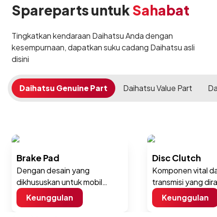
Spareparts untuk
Sahabat
Tingkatkan kendaraan Daihatsu Anda dengan
kesempurnaan, dapatkan suku cadang Daihatsu asli
disini
Daihatsu Genuine Part
Daihatsu Value Part
Da
Brake Pad
Disc Clutch
Dengan desain yang
Komponen vital d
dikhususkan untuk mobil
transmisi yang di
Daihatsu, Brake Pad Daihatsu
untuk memberikan 
Keunggulan
Keunggulan
menawarkan perlindungan
yang optimal dan 
optimal dan performa yang
yang luar biasa, 