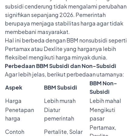
subsidi cenderung tidak mengalami perubahan
signifikan sepanjang 2026. Pemerintah
berupaya menjaga stabilitas harga agar tidak
membebani masyarakat.
Hal ini berbeda dengan BBM nonsubsidi seperti
Pertamax atau Dexlite yang harganya lebih
fleksibel mengikuti harga minyak dunia.
Perbedaan BBM Subsidi dan Non-Subsidi
Agar lebih jelas, berikut perbedaan utamanya:
BBM Non-
Aspek
BBM Subsidi
Subsidi
Harga
Lebih murah
Lebih mahal
Penetapan
Diatur
Mengikuti
harga
pemerintah
pasar
Pertamax,
Contoh
Pertalite, Solar
Dexlite