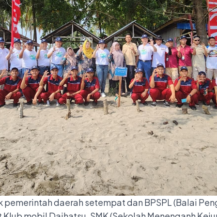
ak pemerintah daerah setempat dan BPSPL (Balai Pen
t Klub mobil Daihatsu, SMK (Sekolah Menenganh Keju