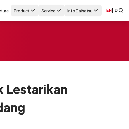
EN
|
ID
ture
Product
Service
Info Daihatsu
 Lestarikan
adang