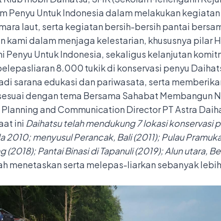
m Penyu Untuk Indonesia dalam melakukan kegiatan p
ra laut, serta kegiatan bersih-bersih pantai bersa
 kami dalam menjaga kelestarian, khususnya pilar H
i Penyu Untuk Indonesia, sekaligus kelanjutan komi
elepasliaran 8.000 tukik di konservasi penyu Daihat
jadi sarana edukasi dan pariwasata, serta memberikan
 sesuai dengan tema Bersama Sahabat Membangun N
 Planning and Communication Director PT Astra Daih
at ini
Daihatsu telah mendukung 7 lokasi konservasi p
 2010; menyusul Perancak, Bali (2011); Pulau Pramuka
 (2018); Pantai Binasi di Tapanuli (2019); Alun utara,
ah menetaskan serta melepas-liarkan sebanyak lebih 