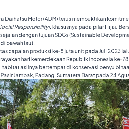
ra Daihatsu Motor (ADM) terus membuktikan komitme
ocial Responsibility
), khususnya pada pilar Hijau Be
 sejalan dengan tujuan SDGs (Sustainable Developmen
di bawah laut.
as capaian produksi ke-8 juta unit pada Juli 2023 l
ayakan hari kemerdekaan Republik Indonesia ke-78,
e habitat aslinya bertempat di konservasi penyu binaa
ai Pasir Jambak, Padang, Sumatera Barat pada 24 Agu