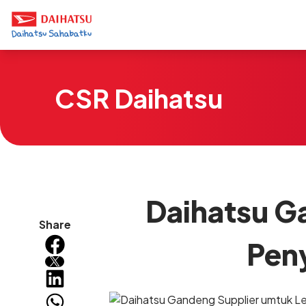
CSR Daihatsu
Daihatsu G
Share
Peny