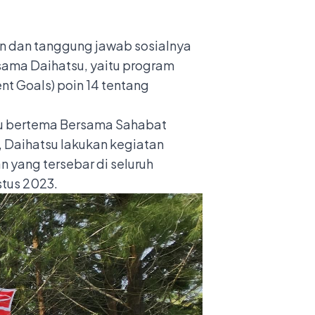
n dan tanggung jawab sosialnya
rsama Daihatsu, yaitu program
t Goals) poin 14 tentang
alu bertema Bersama Sahabat
 Daihatsu lakukan kegiatan
n yang tersebar di seluruh
stus 2023.