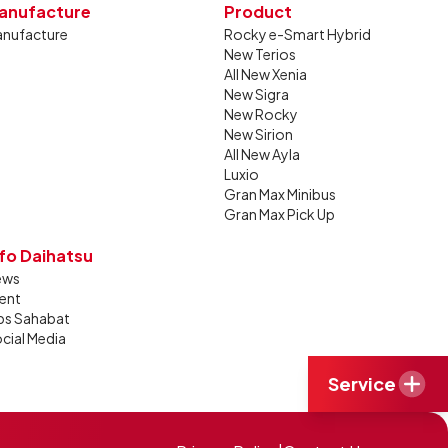
anufacture
Product
nufacture
Rocky e-Smart Hybrid
New Terios
All New Xenia
New Sigra
New Rocky
New Sirion
All New Ayla
Luxio
Gran Max Minibus
Gran Max Pick Up
nfo Daihatsu
ews
ent
ps Sahabat
cial Media
Service