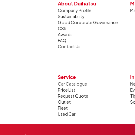
About Daihatsu
M
Company Profile
Ma
Sustainability
Good Corporate Governance
CSR
Awards
FAQ
Contact Us
Service
I
Car Catalogue
N
Price List
Ev
Request Quote
Ti
Outlet
So
Fleet
Used Car