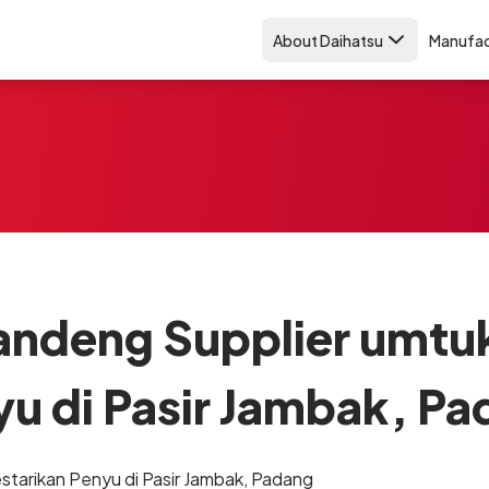
About Daihatsu
Manufac
andeng Supplier umtuk
u di Pasir Jambak, P