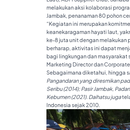
melakukan aksi kolaborasi progra
Jambak, penanaman 80 pohon cema
“Kegiatan ini merupakan komitmen
keanekaragaman hayati laut, yakn
ke-8 juta unit dengan melakukan p
berharap, aktivitas ini dapat men
bagi lingkungan dan masyarakat
Marketing Director dan Corporate
Sebagaimana diketahui, hingga sa
Pangandaran yang diresmikan pada
Seribu (2014); Pasir Jambak, Padang
Kebumen (2021). Daihatsu juga
tel
Indonesia sejak 2010.