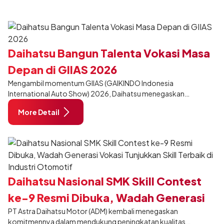
Daihatsu Bangun Talenta Vokasi Masa
Depan di GIIAS 2026
Mengambil momentum GIIAS (GAIKINDO Indonesia
International Auto Show) 2026, Daihatsu menegaskan
komitmennya dalam meningkatkan kualitas SDM (Sumber Daya
More Detail
Manusia) melalui pendidikan vokasi bertema “Bersama Sahabat
Membangun Negeri”. Komitmen ini diwujudkan melalui ajang
penganugerahan SMK Binaan Terbaik yang berlokasi di Booth
Daihatsu di Hall 7B pada 5 Agustus 2026.
Daihatsu Nasional SMK Skill Contest
ke-9 Resmi Dibuka, Wadah Generasi
PT Astra Daihatsu Motor (ADM) kembali menegaskan
Vokasi Tunjukkan Skill Terbaik di
komitmennya dalam mendukung peningkatan kualitas