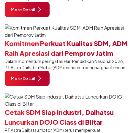
Industri Otomotif
pendidikan vokasi di Indonesia melalui penyelenggaraan 9th
More Detail
Daihatsu National SMK Skill Contest. Program salah satu pilar
CSR (Corporate Social Responsibility), yakni Pintar Bersama
Daihatsu ini kembali hadir sebagai ajang kompetisi keterampilan
otomotif tingkat nasional bagi siswa dan guru SMK binaan
Daihatsu di seluruh Indonesia.
Komitmen Perkuat Kualitas SDM, ADM
Raih Apresiasi dari Pemprov Jatim
Dalam momentum peringatan Hari Pendidikan Nasional 2026,
PT Astra Daihatsu Motor (ADM) menerima penghargaan Lencana
Perak Jer Basuki Mowo Beyo dari Pemerintah Provinsi Jawa
More Detail
Timur. Penghargaan tersebut diberikan sebagai bentuk apresiasi
atas kontribusi ADM dalam mendukung pengembangan
pendidikan vokasi dan peningkatan kualitas sumber daya
manusia di Jawa Timur pada hari Senin, 4 Mei 2026.
Cetak SDM Siap Industri, Daihatsu
Luncurkan DOJO Class di Blitar
PT Astra Daihatsu Motor (ADM) terus memperkuat