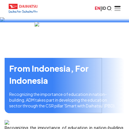
EN
|
ID
Pintar Bersama Daihatsu
Daihatsu is committed to contributing to the improvement of
education quality in line with the company's business
development.
From Indonesia, For
Indonesia
Recognizing the importance of education in nation-
building, ADM takes part in developing the education
sector through the CSR pillar 'Smart with Daihatsu' (PBD).
Recognizing the importance of education in nation-building,