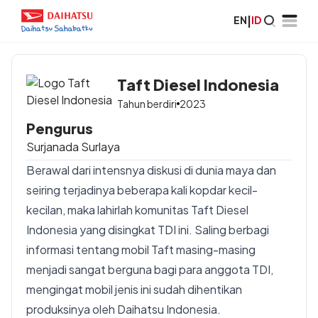
EN
|
ID
Taft Diesel Indonesia
Tahun berdiri
2023
Pengurus
Surjanada Surlaya
Berawal dari intensnya diskusi di dunia maya dan
seiring terjadinya beberapa kali kopdar kecil-
kecilan, maka lahirlah komunitas Taft Diesel
Indonesia yang disingkat TDI ini. Saling berbagi
informasi tentang mobil Taft masing-masing
menjadi sangat berguna bagi para anggota TDI,
mengingat mobil jenis ini sudah dihentikan
produksinya oleh Daihatsu Indonesia.