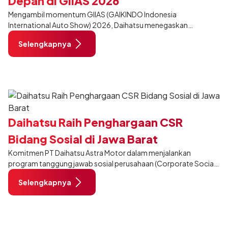
Depan di GIIAS 2026
Mengambil momentum GIIAS (GAIKINDO Indonesia
International Auto Show) 2026, Daihatsu menegaskan
komitmennya dalam meningkatkan kualitas SDM (Sumber Daya
Selengkapnya
Manusia) melalui pendidikan vokasi bertema “Bersama Sahabat
Membangun Negeri”. Komitmen ini diwujudkan melalui ajang
penganugerahan SMK Binaan Terbaik yang berlokasi di Booth
Daihatsu di Hall 7B pada 5 Agustus 2026.
Daihatsu Raih Penghargaan CSR
Bidang Sosial di Jawa Barat
Komitmen PT Daihatsu Astra Motor dalam menjalankan
program tanggung jawab sosial perusahaan (Corporate Social
Responsibility/CSR) secara berkelanjutan kembali mendapat
Selengkapnya
apresiasi.