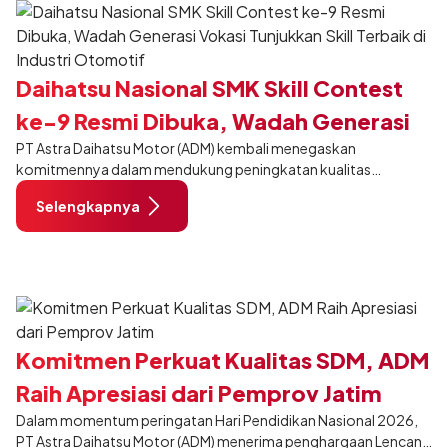
Daihatsu Nasional SMK Skill Contest
ke-9 Resmi Dibuka, Wadah Generasi
PT Astra Daihatsu Motor (ADM) kembali menegaskan
Vokasi Tunjukkan Skill Terbaik di
komitmennya dalam mendukung peningkatan kualitas
Industri Otomotif
pendidikan vokasi di Indonesia melalui penyelenggaraan 9th
Selengkapnya
Daihatsu National SMK Skill Contest. Program salah satu pilar
CSR (Corporate Social Responsibility), yakni Pintar Bersama
Daihatsu ini kembali hadir sebagai ajang kompetisi keterampilan
otomotif tingkat nasional bagi siswa dan guru SMK binaan
Daihatsu di seluruh Indonesia.
Komitmen Perkuat Kualitas SDM, ADM
Raih Apresiasi dari Pemprov Jatim
Dalam momentum peringatan Hari Pendidikan Nasional 2026,
PT Astra Daihatsu Motor (ADM) menerima penghargaan Lencana