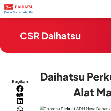
CSR Daihatsu
Daihatsu Per
Bagikan
Alat M