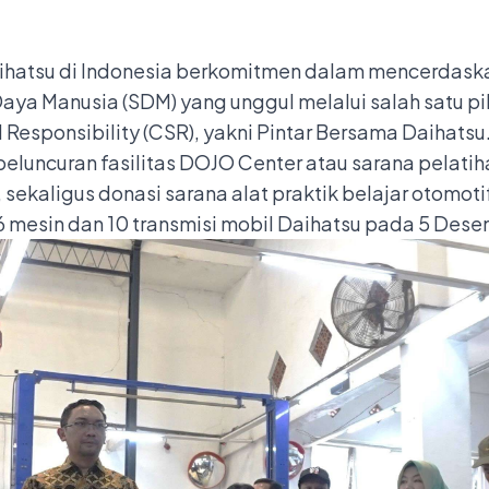
hatsu di Indonesia berkomitmen dalam mencerdas
aya Manusia (SDM) yang unggul melalui salah satu pi
Responsibility (CSR), yakni Pintar Bersama Daihatsu
peluncuran fasilitas DOJO Center atau sarana pelat
 sekaligus donasi sarana alat praktik belajar otomot
 6 mesin dan 10 transmisi mobil Daihatsu pada 5 Des