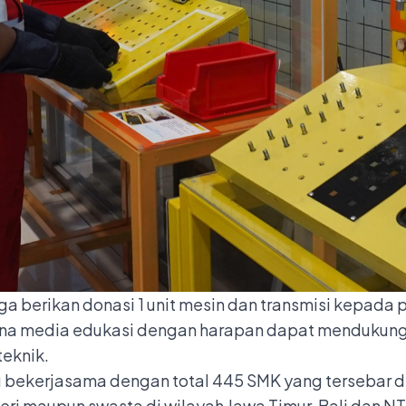
a berikan donasi 1 unit mesin dan transmisi kepada p
ana media edukasi dengan harapan dapat mendukung
teknik.
bekerjasama dengan total 445 SMK yang tersebar di
ri maupun swasta di wilayah Jawa Timur, Bali dan NTB