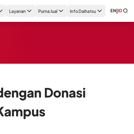
EN
|
ID
Layanan
Purna Jual
Info Daihatsu
dengan Donasi
 Kampus