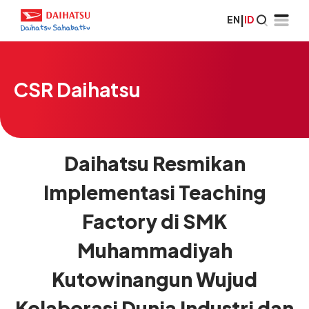
EN
|
ID
CSR Daihatsu
Daihatsu Resmikan
Implementasi Teaching
Factory di SMK
Muhammadiyah
Kutowinangun Wujud
Kolaborasi Dunia Industri dan