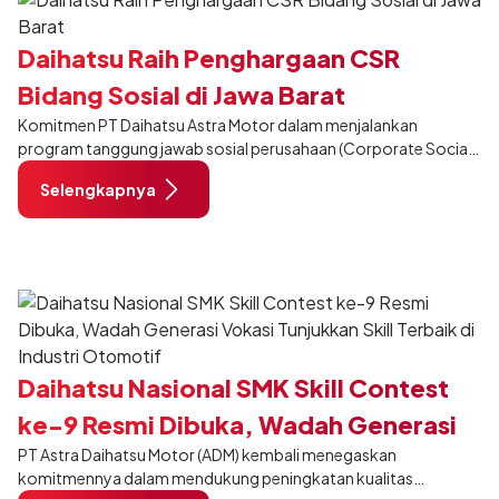
Daihatsu Raih Penghargaan CSR
Bidang Sosial di Jawa Barat
Komitmen PT Daihatsu Astra Motor dalam menjalankan
program tanggung jawab sosial perusahaan (Corporate Social
Responsibility/CSR) secara berkelanjutan kembali mendapat
Selengkapnya
apresiasi.
Daihatsu Nasional SMK Skill Contest
ke-9 Resmi Dibuka, Wadah Generasi
PT Astra Daihatsu Motor (ADM) kembali menegaskan
Vokasi Tunjukkan Skill Terbaik di
komitmennya dalam mendukung peningkatan kualitas
Industri Otomotif