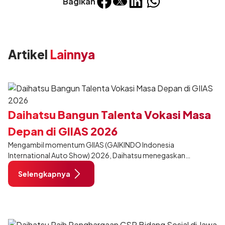
Bagikan
Artikel
Lainnya
Daihatsu Bangun Talenta Vokasi Masa
Depan di GIIAS 2026
Mengambil momentum GIIAS (GAIKINDO Indonesia
International Auto Show) 2026, Daihatsu menegaskan
komitmennya dalam meningkatkan kualitas SDM (Sumber Daya
Selengkapnya
Manusia) melalui pendidikan vokasi bertema “Bersama Sahabat
Membangun Negeri”. Komitmen ini diwujudkan melalui ajang
penganugerahan SMK Binaan Terbaik yang berlokasi di Booth
Daihatsu di Hall 7B pada 5 Agustus 2026.