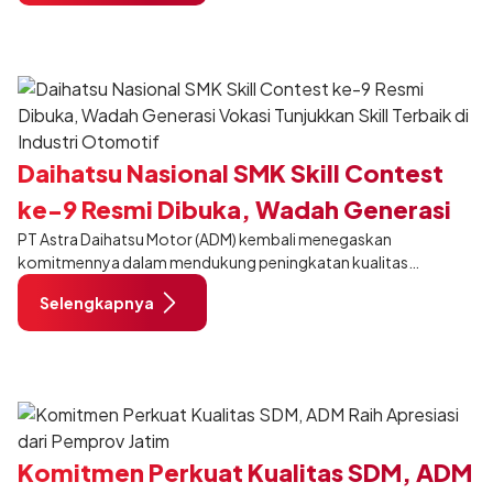
Daihatsu Nasional SMK Skill Contest
ke-9 Resmi Dibuka, Wadah Generasi
PT Astra Daihatsu Motor (ADM) kembali menegaskan
Vokasi Tunjukkan Skill Terbaik di
komitmennya dalam mendukung peningkatan kualitas
Industri Otomotif
pendidikan vokasi di Indonesia melalui penyelenggaraan 9th
Selengkapnya
Daihatsu National SMK Skill Contest. Program salah satu pilar
CSR (Corporate Social Responsibility), yakni Pintar Bersama
Daihatsu ini kembali hadir sebagai ajang kompetisi keterampilan
otomotif tingkat nasional bagi siswa dan guru SMK binaan
Daihatsu di seluruh Indonesia.
Komitmen Perkuat Kualitas SDM, ADM