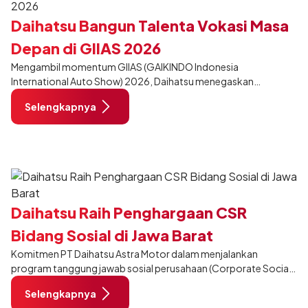
Daihatsu Bangun Talenta Vokasi Masa
Depan di GIIAS 2026
Mengambil momentum GIIAS (GAIKINDO Indonesia
International Auto Show) 2026, Daihatsu menegaskan
komitmennya dalam meningkatkan kualitas SDM (Sumber Daya
Selengkapnya
Manusia) melalui pendidikan vokasi bertema “Bersama Sahabat
Membangun Negeri”. Komitmen ini diwujudkan melalui ajang
penganugerahan SMK Binaan Terbaik yang berlokasi di Booth
Daihatsu di Hall 7B pada 5 Agustus 2026.
Daihatsu Raih Penghargaan CSR
Bidang Sosial di Jawa Barat
Komitmen PT Daihatsu Astra Motor dalam menjalankan
program tanggung jawab sosial perusahaan (Corporate Social
Responsibility/CSR) secara berkelanjutan kembali mendapat
Selengkapnya
apresiasi.