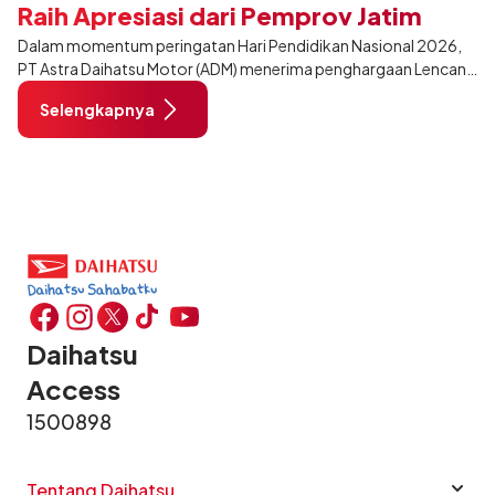
Raih Apresiasi dari Pemprov Jatim
Dalam momentum peringatan Hari Pendidikan Nasional 2026,
PT Astra Daihatsu Motor (ADM) menerima penghargaan Lencana
Perak Jer Basuki Mowo Beyo dari Pemerintah Provinsi Jawa
Selengkapnya
Timur. Penghargaan tersebut diberikan sebagai bentuk apresiasi
atas kontribusi ADM dalam mendukung pengembangan
pendidikan vokasi dan peningkatan kualitas sumber daya
manusia di Jawa Timur pada hari Senin, 4 Mei 2026.
Daihatsu
Access
1500898
Tentang Daihatsu