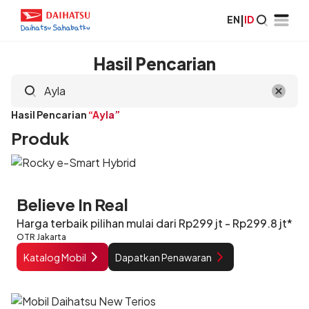
EN
|
ID
Hasil Pencarian
Hasil Pencarian
“Ayla”
Produk
Believe In Real
Harga terbaik pilihan mulai dari Rp299 jt - Rp299.8 jt*
OTR Jakarta
Katalog Mobil
Dapatkan Penawaran