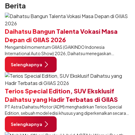
Berita
Daihatsu Bangun Talenta Vokasi Masa
Depan di GIIAS 2026
Mengambil momentum GIIAS (GAIKINDO Indonesia
International Auto Show) 2026, Daihatsu menegaskan
komitmennya dalam meningkatkan kualitas SDM (Sumber Daya
Selengkapnya
Manusia) melalui pendidikan vokasi bertema “Bersama Sahabat
Membangun Negeri”. Komitmen ini diwujudkan melalui ajang
penganugerahan SMK Binaan Terbaik yang berlokasi di Booth
Daihatsu di Hall 7B pada 5 Agustus 2026.
Terios Special Edition, SUV Eksklusif
Daihatsu yang Hadir Terbatas di GIIAS
2026
PT Astra Daihatsu Motor (ADM) menghadirkan Terios Special
Edition, sebuah model edisi khusus yang diperkenalkan secara
eksklusif pada ajang Gaikindo Indonesia International Auto
Selengkapnya
Show (GIIAS) 2026 di ICE BSD City, Tangerang. Dikembangkan
dari varian Terios 1.5 X A/T, model ini menawarkan sentuhan