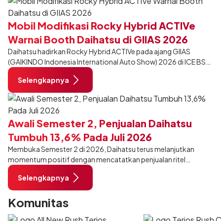
desain yang lebih sporty dan eksklusif bagi pelanggan yang ingin
tampil berbeda, tanpa mengubah karakter tangguh yang telah
Mobil Modifikasi Rocky Hybrid ACTIVe
menjadi ciri khas Terios.
Warnai Booth Daihatsu di GIIAS 2026
Daihatsu hadirkan Rocky Hybrid ACTIVe pada ajang GIIAS
(GAIKINDO Indonesia International Auto Show) 2026 di ICE BSD
City, Tangerang. Terdapat 2 unit Rocky Hybrid yang
Selengkapnya
dimodifikasi untuk menghadirkan sarana inspirasi bagi
pengunjung mendukung gaya hidup yang aktif.
Awali Semester 2, Penjualan Daihatsu
Tumbuh 13,6% Pada Juli 2026
Membuka Semester 2 di 2026, Daihatsu terus melanjutkan
momentum positif dengan mencatatkan penjualan ritel
sebanyak 12.750 unit pada Juli 2026. Capaian tersebut tumbuh
Selengkapnya
13,6% dibandingkan periode yang sama tahun lalu sebanyak
11.220 unit, dan tetap stabil dibandingkan bulan Juni 2026 lalu.
Komunitas