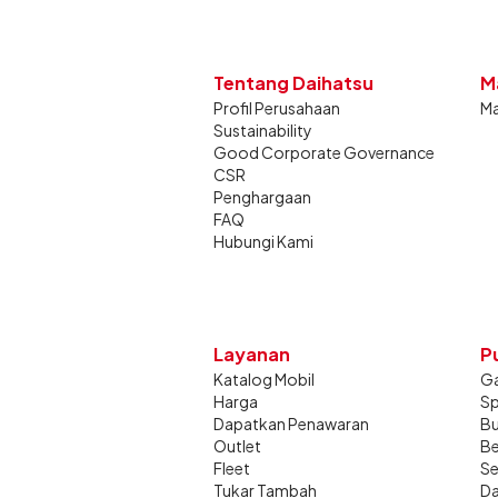
Tentang Daihatsu
M
Profil Perusahaan
Ma
Sustainability
Good Corporate Governance
CSR
Penghargaan
FAQ
Hubungi Kami
Layanan
P
Katalog Mobil
Ga
Harga
Sp
Dapatkan Penawaran
Bu
Outlet
Be
Fleet
Se
Tukar Tambah
Da