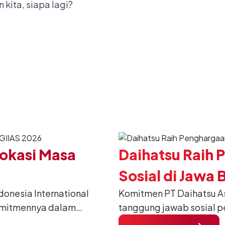
 kita, siapa lagi?
Vokasi Masa
Daihatsu Raih
Sosial di Jawa 
nesia International
Komitmen PT Daihatsu A
omitmennya dalam
tanggung jawab sosial p
anusia) melalui
Responsibility/CSR) sec