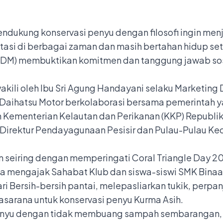
endukung konservasi penyu dengan filosofi ingin menj
i di berbagai zaman dan masih bertahan hidup setel
r (ADM) membuktikan komitmen dan tanggung jawab so
wakili oleh Ibu Sri Agung Handayani selaku Marketing
Daihatsu Motor berkolaborasi bersama pemerintah ya
 Kementerian Kelautan dan Perikanan (KKP) Republik 
rektur Pendayagunaan Pesisir dan Pulau-Pulau Keci
an seiring dengan memperingati Coral Triangle Day 
uga mengajak Sahabat Klub dan siswa-siswi SMK Binaan
ari Bersih-bersih pantai, melepasliarkan tukik, per
sarana untuk konservasi penyu Kurma Asih.
n penyu dengan tidak membuang sampah sembarangan