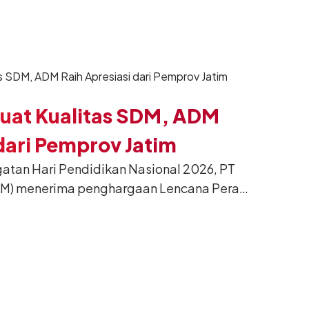
uat Kualitas SDM, ADM
 dari Pemprov Jatim
tan Hari Pendidikan Nasional 2026, PT
ADM) menerima penghargaan Lencana Perak
i Pemerintah Provinsi Jawa Timur.
berikan sebagai bentuk apresiasi atas
mendukung pengembangan pendidikan
kualitas sumber daya manusia di Jawa Timur
026.