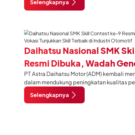
Selengkapnya
pendidikan vokasi bertema “Bersama Sa
Negeri”. Komitmen ini diwujudkan melalui
SMK Binaan Terbaik yang berlokasi di Booth
pada 5 Agustus 2026.
Daihatsu Nasional SMK Ski
Resmi Dibuka, Wadah Gene
PT Astra Daihatsu Motor (ADM) kembali m
Tunjukkan Skill Terbaik di 
dalam mendukung peningkatan kualitas pen
Otomotif
Indonesia melalui penyelenggaraan 9th Dai
Selengkapnya
Contest. Program salah satu pilar CSR (Cor
Responsibility), yakni Pintar Bersama Daiha
sebagai ajang kompetisi keterampilan otom
bagi siswa dan guru SMK binaan Daihatsu di