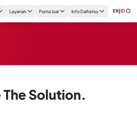
EN
|
ID
Layanan
Purna Jual
Info Daihatsu
 The Solution.