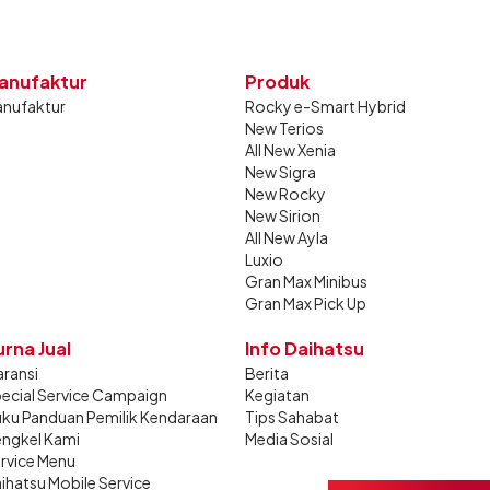
anufaktur
Produk
nufaktur
Rocky e-Smart Hybrid
New Terios
All New Xenia
New Sigra
New Rocky
New Sirion
All New Ayla
Luxio
Gran Max Minibus
Gran Max Pick Up
urna Jual
Info Daihatsu
ransi
Berita
ecial Service Campaign
Kegiatan
ku Panduan Pemilik Kendaraan
Tips Sahabat
ngkel Kami
Media Sosial
rvice Menu
ihatsu Mobile Service