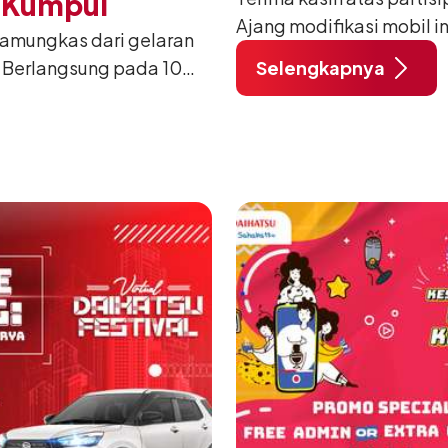
u Kumpul
Ajang modifikasi mobil i
pamungkas dari gelaran
Bergabunglah dalam #Da
 Berlangsung pada 10
Selengkapnya
spektakuler ba
i Lapangan Benteng