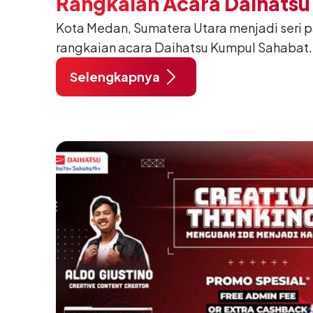
Rangkaian Acara Daihats
Kota Medan, Sumatera Utara menjadi seri 
Sahabat 2024
rangkaian acara Daihatsu Kumpul Sahabat.
November 2024 pukul 06:30–18:00 WIB, d
Selengkapnya
Medan.