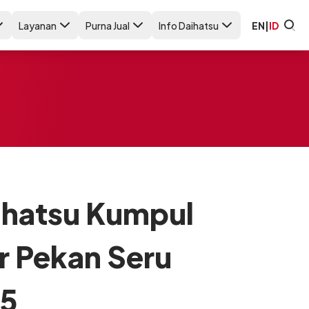
Layanan
Purna Jual
Info Daihatsu
EN
|
ID
ihatsu Kumpul
r Pekan Seru
25