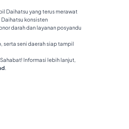
bil Daihatsu yang terus merawat
 Daihatsu konsisten
donor darah dan layanan posyandu
, serta seni daerah siap tampil
ahabat! Informasi lebih lanjut,
nd
.