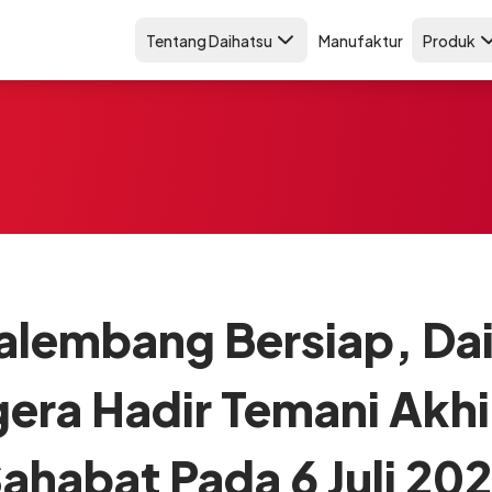
Tentang Daihatsu
Manufaktur
Produk
alembang Bersiap, Da
era Hadir Temani Akhi
ahabat Pada 6 Juli 20