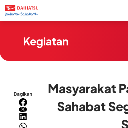
Kegiatan
Masyarakat P
Bagikan
Sahabat Seg
S