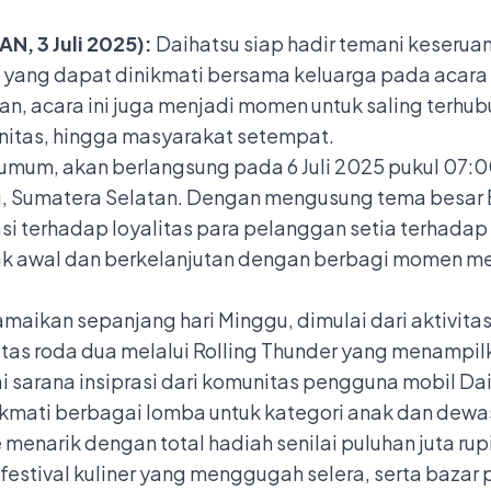
 3 Juli 2025):
Daihatsu siap hadir temani keserua
 yang dapat dinikmati bersama keluarga pada acara
kan, acara ini juga menjadi momen untuk saling terhu
nitas, hingga masyarakat setempat.
k umum, akan berlangsung pada 6 Juli 2025 pukul 07:
g, Sumatera Selatan. Dengan mengusung tema besar B
asi terhadap loyalitas para pelanggan setia terhad
 awal dan berkelanjutan dengan berbagi momen men
amaikan sepanjang hari Minggu, dimulai dari aktivit
s roda dua melalui Rolling Thunder yang menampilk
 sarana insiprasi dari komunitas pengguna mobil Dai
ikmati berbagai lomba untuk kategori anak dan de
narik dengan total hadiah senilai puluhan juta rupia
estival kuliner yang menggugah selera, serta bazar p