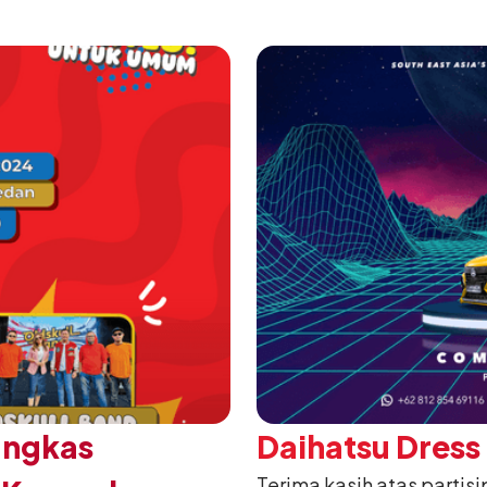
ungkas
Daihatsu Dress
Terima kasih atas partis