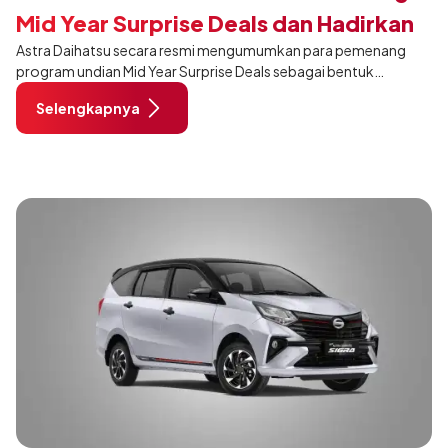
Mid Year Surprise Deals dan Hadirkan
Astra Daihatsu secara resmi mengumumkan para pemenang
Program Gebyar Merdeka
program undian Mid Year Surprise Deals sebagai bentuk
apresiasi kepada pelanggan yang telah mempercayakan
Selengkapnya
Daihatsu sebagai kendaraan pilihan mereka.