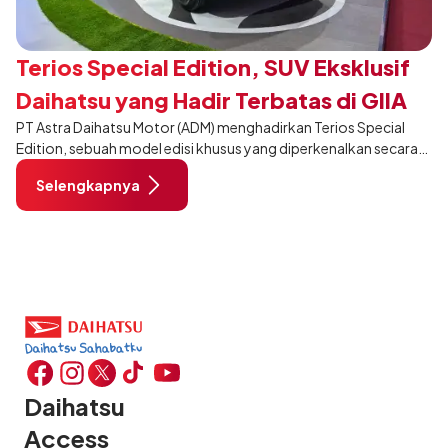
Terios Special Edition, SUV Eksklusif
Daihatsu yang Hadir Terbatas di GIIAS
PT Astra Daihatsu Motor (ADM) menghadirkan Terios Special
2026
Edition, sebuah model edisi khusus yang diperkenalkan secara
eksklusif pada ajang Gaikindo Indonesia International Auto
Selengkapnya
Show (GIIAS) 2026 di ICE BSD City, Tangerang. Dikembangkan
dari varian Terios 1.5 X A/T, model ini menawarkan sentuhan
desain yang lebih sporty dan eksklusif bagi pelanggan yang ingin
tampil berbeda, tanpa mengubah karakter tangguh yang telah
menjadi ciri khas Terios.
Daihatsu
Access