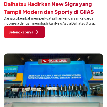
Daihatsu Hadirkan New Sigra yang
Tampil Modern dan Sporty di GIIAS
Daihatsu kembali memperkuat pilihan kendaraan keluarga
2026
Indonesia dengan menghadirkan New Astra Daihatsu Sigra
khusus pada varian 1.2R di ajang GAIKINDO Indonesia
Selengkapnya
International Auto Show (GIIAS) 2026. Membawa penyegaran
pada desain, interior, dan sejumlah fitur, New Sigra hadir untuk
memberikan pengalaman berkendara yang semakin nyaman
dan relevan bagi keluarga Indonesia.