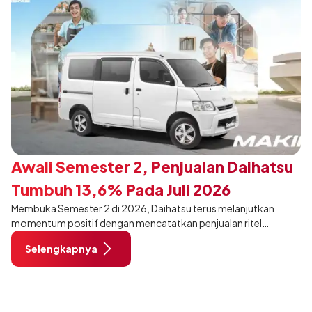
Awali Semester 2, Penjualan Daihatsu
Tumbuh 13,6% Pada Juli 2026
Membuka Semester 2 di 2026, Daihatsu terus melanjutkan
momentum positif dengan mencatatkan penjualan ritel
sebanyak 12.750 unit pada Juli 2026. Capaian tersebut tumbuh
Selengkapnya
13,6% dibandingkan periode yang sama tahun lalu sebanyak
11.220 unit, dan tetap stabil dibandingkan bulan Juni 2026 lalu.