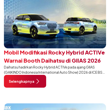
Mobil Modifikasi Rocky Hybrid ACTIVe
Warnai Booth Daihatsu di GIIAS 2026
Daihatsu hadirkan Rocky Hybrid ACTIVe pada ajang GIIAS
(GAIKINDO Indonesia International Auto Show) 2026 di ICE BSD
City, Tangerang. Terdapat 2 unit Rocky Hybrid yang
Selengkapnya
dimodifikasi untuk menghadirkan sarana inspirasi bagi
pengunjung mendukung gaya hidup yang aktif.