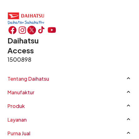
Daihatsu
Access
1500898
Tentang Daihatsu
Profil Perusahaan
Manufaktur
Sustainability
Manufaktur
Good Corporate Governance
Produk
CSR
Rocky e-Smart Hybrid
Layanan
Karir
New Terios
Katalog Mobil
Penghargaan
All New Xenia
Purna Jual
Harga
FAQ