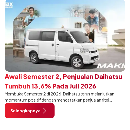
Awali Semester 2, Penjualan Daihatsu
Tumbuh 13,6% Pada Juli 2026
Membuka Semester 2 di 2026, Daihatsu terus melanjutkan
momentum positif dengan mencatatkan penjualan ritel
sebanyak 12.750 unit pada Juli 2026. Capaian tersebut tumbuh
Selengkapnya
13,6% dibandingkan periode yang sama tahun lalu sebanyak
11.220 unit, dan tetap stabil dibandingkan bulan Juni 2026 lalu.