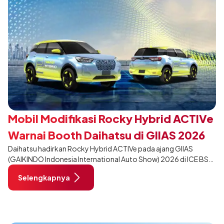
Mobil Modifikasi Rocky Hybrid ACTIVe
Warnai Booth Daihatsu di GIIAS 2026
Daihatsu hadirkan Rocky Hybrid ACTIVe pada ajang GIIAS
(GAIKINDO Indonesia International Auto Show) 2026 di ICE BSD
City, Tangerang. Terdapat 2 unit Rocky Hybrid yang
Selengkapnya
dimodifikasi untuk menghadirkan sarana inspirasi bagi
pengunjung mendukung gaya hidup yang aktif.