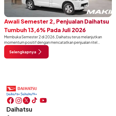
Awali Semester 2, Penjualan Daihatsu
Tumbuh 13,6% Pada Juli 2026
Membuka Semester 2 di 2026, Daihatsu terus melanjutkan
momentum positif dengan mencatatkan penjualan ritel
sebanyak 12.750 unit pada Juli 2026. Capaian tersebut tumbuh
Selengkapnya
13,6% dibandingkan periode yang sama tahun lalu sebanyak
11.220 unit, dan tetap stabil dibandingkan bulan Juni 2026 lalu.
Daihatsu