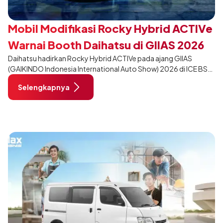
Mobil Modifikasi Rocky Hybrid ACTIVe
Warnai Booth Daihatsu di GIIAS 2026
Daihatsu hadirkan Rocky Hybrid ACTIVe pada ajang GIIAS
(GAIKINDO Indonesia International Auto Show) 2026 di ICE BSD
City, Tangerang. Terdapat 2 unit Rocky Hybrid yang
Selengkapnya
dimodifikasi untuk menghadirkan sarana inspirasi bagi
pengunjung mendukung gaya hidup yang aktif.