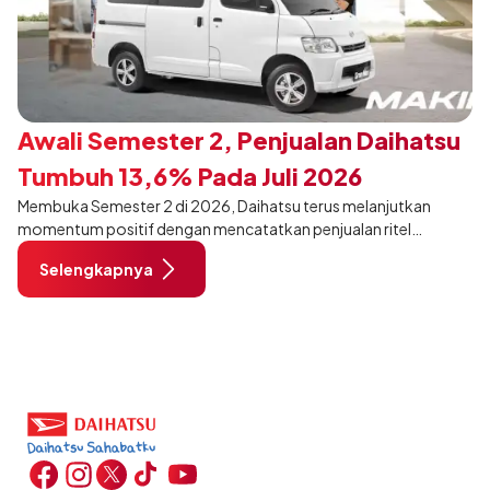
Awali Semester 2, Penjualan Daihatsu
Tumbuh 13,6% Pada Juli 2026
Membuka Semester 2 di 2026, Daihatsu terus melanjutkan
momentum positif dengan mencatatkan penjualan ritel
sebanyak 12.750 unit pada Juli 2026. Capaian tersebut tumbuh
Selengkapnya
13,6% dibandingkan periode yang sama tahun lalu sebanyak
11.220 unit, dan tetap stabil dibandingkan bulan Juni 2026 lalu.