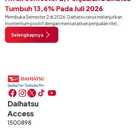
Tumbuh 13,6% Pada Juli 2026
Membuka Semester 2 di 2026, Daihatsu terus melanjutkan
momentum positif dengan mencatatkan penjualan ritel
sebanyak 12.750 unit pada Juli 2026. Capaian tersebut tumbuh
Selengkapnya
13,6% dibandingkan periode yang sama tahun lalu sebanyak
11.220 unit, dan tetap stabil dibandingkan bulan Juni 2026 lalu.
Daihatsu
Access
1500898