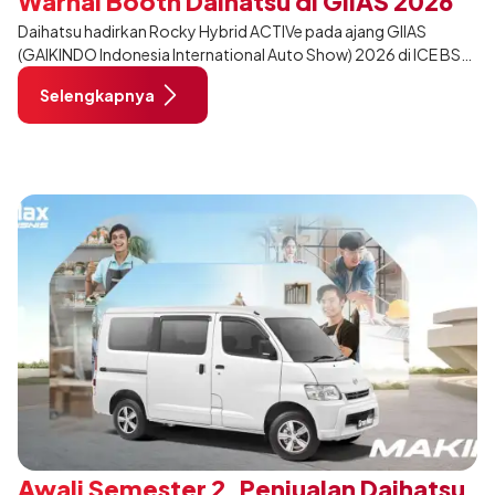
Warnai Booth Daihatsu di GIIAS 2026
Daihatsu hadirkan Rocky Hybrid ACTIVe pada ajang GIIAS
(GAIKINDO Indonesia International Auto Show) 2026 di ICE BSD
City, Tangerang. Terdapat 2 unit Rocky Hybrid yang
Selengkapnya
dimodifikasi untuk menghadirkan sarana inspirasi bagi
pengunjung mendukung gaya hidup yang aktif.
Awali Semester 2, Penjualan Daihatsu