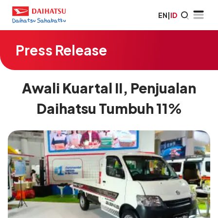
EN
|
ID
Press Release
Awali Kuartal II, Penjualan
Daihatsu Tumbuh 11%