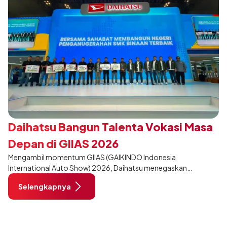
Daihatsu Bangun Talenta Vokasi Masa
Depan di GIIAS 2026
Mengambil momentum GIIAS (GAIKINDO Indonesia
International Auto Show) 2026, Daihatsu menegaskan
komitmennya dalam meningkatkan kualitas SDM (Sumber Daya
Selengkapnya
Manusia) melalui pendidikan vokasi bertema “Bersama Sahabat
Membangun Negeri”. Komitmen ini diwujudkan melalui ajang
penganugerahan SMK Binaan Terbaik yang berlokasi di Booth
Daihatsu di Hall 7B pada 5 Agustus 2026.