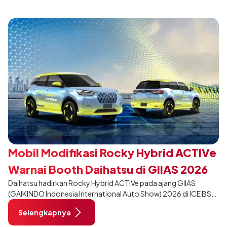
tampil berbeda, tanpa mengubah karakter tangguh yang telah
menjadi ciri khas Terios.
Mobil Modifikasi Rocky Hybrid ACTIVe
Warnai Booth Daihatsu di GIIAS 2026
Daihatsu hadirkan Rocky Hybrid ACTIVe pada ajang GIIAS
(GAIKINDO Indonesia International Auto Show) 2026 di ICE BSD
City, Tangerang. Terdapat 2 unit Rocky Hybrid yang
Selengkapnya
dimodifikasi untuk menghadirkan sarana inspirasi bagi
pengunjung mendukung gaya hidup yang aktif.