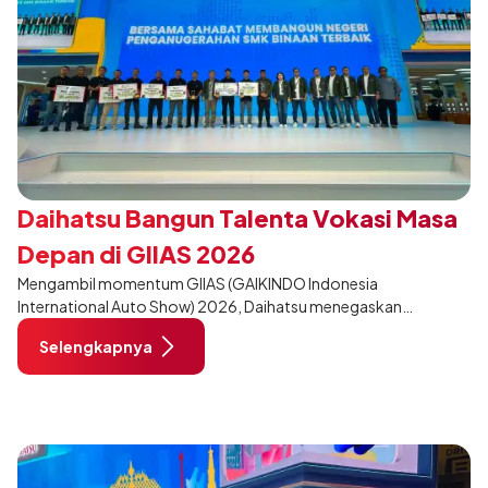
Daihatsu Bangun Talenta Vokasi Masa
Depan di GIIAS 2026
Mengambil momentum GIIAS (GAIKINDO Indonesia
International Auto Show) 2026, Daihatsu menegaskan
komitmennya dalam meningkatkan kualitas SDM (Sumber Daya
Selengkapnya
Manusia) melalui pendidikan vokasi bertema “Bersama Sahabat
Membangun Negeri”. Komitmen ini diwujudkan melalui ajang
penganugerahan SMK Binaan Terbaik yang berlokasi di Booth
Daihatsu di Hall 7B pada 5 Agustus 2026.