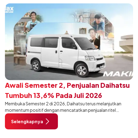
Awali Semester 2, Penjualan Daihatsu
Tumbuh 13,6% Pada Juli 2026
Membuka Semester 2 di 2026, Daihatsu terus melanjutkan
momentum positif dengan mencatatkan penjualan ritel
sebanyak 12.750 unit pada Juli 2026. Capaian tersebut tumbuh
Selengkapnya
13,6% dibandingkan periode yang sama tahun lalu sebanyak
11.220 unit, dan tetap stabil dibandingkan bulan Juni 2026 lalu.