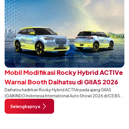
Mobil Modifikasi Rocky Hybrid ACTIVe
Warnai Booth Daihatsu di GIIAS 2026
Daihatsu hadirkan Rocky Hybrid ACTIVe pada ajang GIIAS
(GAIKINDO Indonesia International Auto Show) 2026 di ICE BSD
City, Tangerang. Terdapat 2 unit Rocky Hybrid yang
Selengkapnya
dimodifikasi untuk menghadirkan sarana inspirasi bagi
pengunjung mendukung gaya hidup yang aktif.