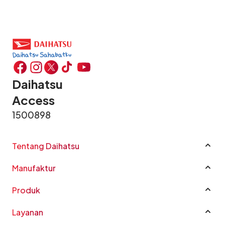
Daihatsu
Access
1500898
Tentang Daihatsu
Profil Perusahaan
Manufaktur
Sustainability
Manufaktur
Good Corporate Governance
Produk
CSR
Rocky e-Smart Hybrid
Layanan
Karir
New Terios