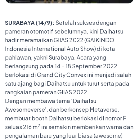
SURABAYA
(1
4
/
9
):
Setelah sukses dengan
pameran otomotif sebelumnya, kini Daihatsu
hadir meramaikan GIIAS 2022 (GAIKINDO
Indonesia International Auto Show) di kota
pahlawan, yakni Surabaya. Acara yang
berlangsung pada 14 – 18 September 2022
berlokasi di Grand City Convex ini menjadi salah
satu ajang bagi Daihatsu untuk turut serta pada
rangkaian pameran GIIAS 2022.
Dengan membawa tema ‘Daihatsu
Awesomeverse’, dan berkonsep Metaverse,
membuat booth Daihatsu berlokasi di nomor F
2
seluas 216 m
ini semakin memberikan warna dan
pengalaman baru yang luar biasa (awesome)