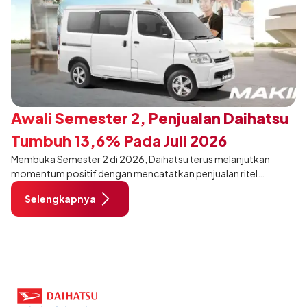
Awali Semester 2, Penjualan Daihatsu
Tumbuh 13,6% Pada Juli 2026
Membuka Semester 2 di 2026, Daihatsu terus melanjutkan
momentum positif dengan mencatatkan penjualan ritel
sebanyak 12.750 unit pada Juli 2026. Capaian tersebut tumbuh
Selengkapnya
13,6% dibandingkan periode yang sama tahun lalu sebanyak
11.220 unit, dan tetap stabil dibandingkan bulan Juni 2026 lalu.