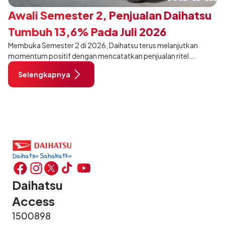
Awali Semester 2, Penjualan Daihatsu
Tumbuh 13,6% Pada Juli 2026
Membuka Semester 2 di 2026, Daihatsu terus melanjutkan
momentum positif dengan mencatatkan penjualan ritel
sebanyak 12.750 unit pada Juli 2026. Capaian tersebut tumbuh
Selengkapnya
13,6% dibandingkan periode yang sama tahun lalu sebanyak
11.220 unit, dan tetap stabil dibandingkan bulan Juni 2026 lalu.
Daihatsu
Access
1500898