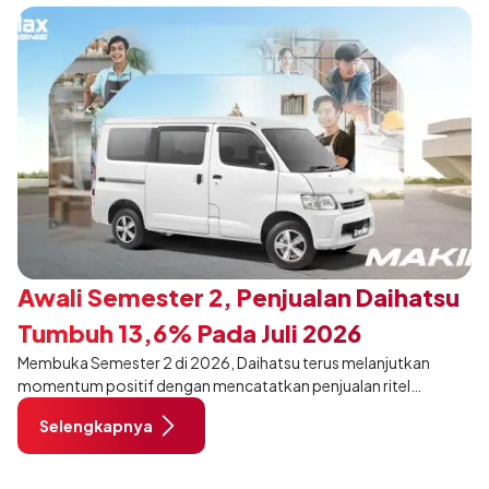
Awali Semester 2, Penjualan Daihatsu
Tumbuh 13,6% Pada Juli 2026
Membuka Semester 2 di 2026, Daihatsu terus melanjutkan
momentum positif dengan mencatatkan penjualan ritel
sebanyak 12.750 unit pada Juli 2026. Capaian tersebut tumbuh
Selengkapnya
13,6% dibandingkan periode yang sama tahun lalu sebanyak
11.220 unit, dan tetap stabil dibandingkan bulan Juni 2026 lalu.