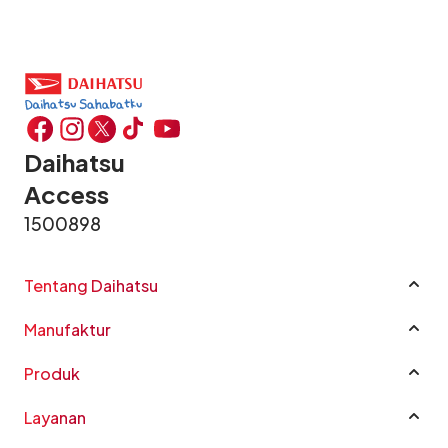
Daihatsu
Access
1500898
Tentang Daihatsu
Profil Perusahaan
Manufaktur
Sustainability
Manufaktur
Good Corporate Governance
Produk
CSR
Rocky e-Smart Hybrid
Layanan
Karir
New Terios
Katalog Mobil