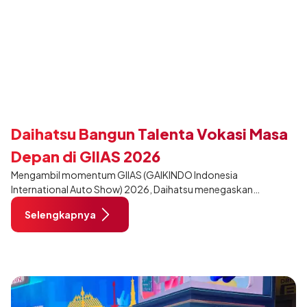
Daihatsu Bangun Talenta Vokasi Masa
Depan di GIIAS 2026
Mengambil momentum GIIAS (GAIKINDO Indonesia
International Auto Show) 2026, Daihatsu menegaskan
komitmennya dalam meningkatkan kualitas SDM (Sumber Daya
Selengkapnya
Manusia) melalui pendidikan vokasi bertema “Bersama Sahabat
Membangun Negeri”. Komitmen ini diwujudkan melalui ajang
penganugerahan SMK Binaan Terbaik yang berlokasi di Booth
Daihatsu di Hall 7B pada 5 Agustus 2026.