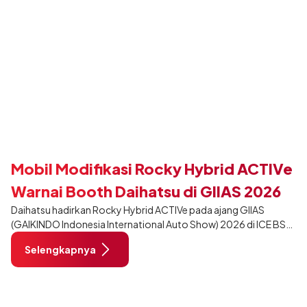
Mobil Modifikasi Rocky Hybrid ACTIVe
Warnai Booth Daihatsu di GIIAS 2026
Daihatsu hadirkan Rocky Hybrid ACTIVe pada ajang GIIAS
(GAIKINDO Indonesia International Auto Show) 2026 di ICE BSD
City, Tangerang. Terdapat 2 unit Rocky Hybrid yang
Selengkapnya
dimodifikasi untuk menghadirkan sarana inspirasi bagi
pengunjung mendukung gaya hidup yang aktif.