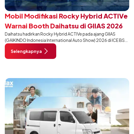
Mobil Modifikasi Rocky Hybrid ACTIVe
Warnai Booth Daihatsu di GIIAS 2026
Daihatsu hadirkan Rocky Hybrid ACTIVe pada ajang GIIAS
(GAIKINDO Indonesia International Auto Show) 2026 di ICE BSD
City, Tangerang. Terdapat 2 unit Rocky Hybrid yang
Selengkapnya
dimodifikasi untuk menghadirkan sarana inspirasi bagi
pengunjung mendukung gaya hidup yang aktif.