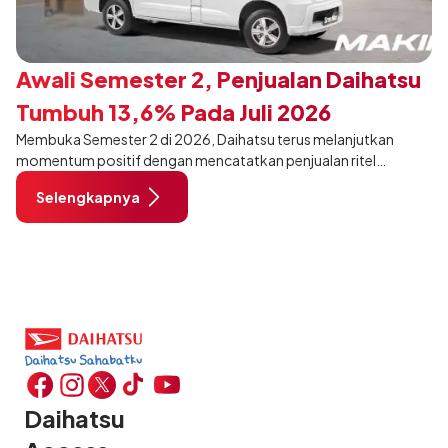
Awali Semester 2, Penjualan Daihatsu
Tumbuh 13,6% Pada Juli 2026
Membuka Semester 2 di 2026, Daihatsu terus melanjutkan
momentum positif dengan mencatatkan penjualan ritel
sebanyak 12.750 unit pada Juli 2026. Capaian tersebut tumbuh
Selengkapnya
13,6% dibandingkan periode yang sama tahun lalu sebanyak
11.220 unit, dan tetap stabil dibandingkan bulan Juni 2026 lalu.
Daihatsu