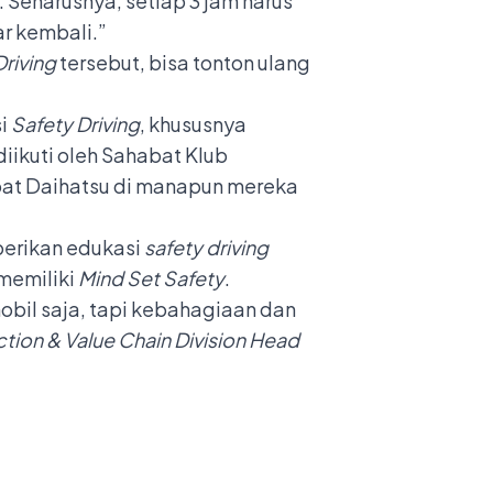
. Seharusnya, setiap 3 jam harus
ar kembali.”
Driving
tersebut, bisa tonton ulang
si
Safety Driving
, khususnya
iikuti oleh Sahabat Klub
bat Daihatsu di manapun mereka
berikan edukasi
safety driving
memiliki
Mind Set Safety
.
bil saja, tapi kebahagiaan dan
tion & Value Chain Division Head