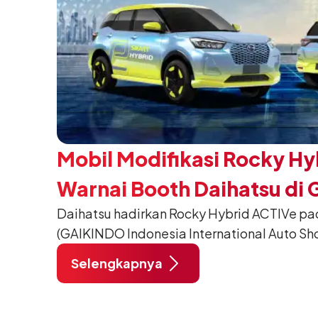
Mobil Modifikasi Rocky Hy
Warnai Booth Daihatsu di 
Daihatsu hadirkan Rocky Hybrid ACTIVe pa
(GAIKINDO Indonesia International Auto Sho
Tangerang. Terdapat 2 unit Rocky Hybrid y
Selengkapnya
menghadirkan sarana inspirasi bagi peng
hidup yang aktif.