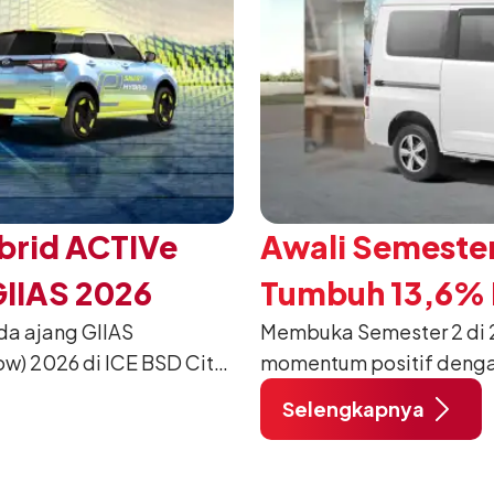
brid ACTIVe
Awali Semester
GIIAS 2026
Tumbuh 13,6% P
da ajang GIIAS
Membuka Semester 2 di 2
w) 2026 di ICE BSD City,
momentum positif denga
ang dimodifikasi untuk
12.750 unit pada Juli 20
Selengkapnya
unjung mendukung gaya
dibandingkan periode yan
dan tetap stabil dibandin