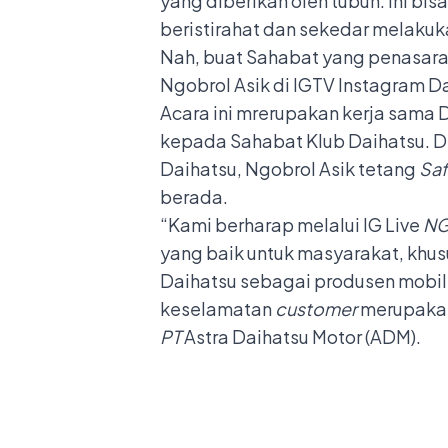
yang diberikan oleh tubuh. Ini bi
beristirahat dan sekedar melaku
Nah, buat Sahabat yang penasar
Ngobrol Asik di IGTV Instagram D
Acara ini mrerupakan kerja sama
kepada Sahabat Klub Daihatsu. De
Daihatsu, Ngobrol Asik tetang
Saf
berada.
“Kami berharap melalui IG Live
NG
yang baik untuk masyarakat, khu
Daihatsu sebagai produsen mobil 
keselamatan
customer
merupakan 
PT
Astra Daihatsu Motor (ADM).