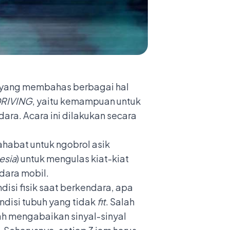
yang membahas berbagai hal
DRIVING
, yaitu kemampuan untuk
ra. Acara ini dilakukan secara
.
habat untuk ngobrol asik
esia
) untuk mengulas kiat-kiat
dara mobil.
isi fisik saat berkendara, apa
ondisi tubuh yang tidak
fit
. Salah
ah mengabaikan sinyal-sinyal