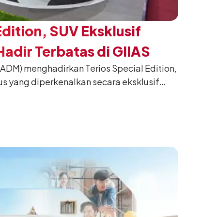
Edition, SUV Eksklusif
adir Terbatas di GIIAS
(ADM) menghadirkan Terios Special Edition,
us yang diperkenalkan secara eksklusif
nesia International Auto Show (GIIAS) 2026
ng. Dikembangkan dari varian Terios 1.5 X
an sentuhan desain yang lebih sporty dan
n yang ingin tampil berbeda, tanpa
h yang telah menjadi ciri khas Terios.