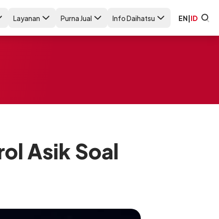
Layanan
Purna Jual
Info Daihatsu
EN
|
ID
ol Asik Soal