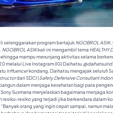
i selenggarakan program bertajuk
NGOBROL ASIK,
.
NGOBROL ASIK
kali ini mengambil tema
HEALTHY 
 sehingga mampu menunjang aktivitas selama berkenda
20 melalui Live Instagram (IG) Daihatsu
@daihatsuind
atu
Influencer
kondang, Daihatsu mengajak seluruh Sa
structor
dari SDCI (
Safety Defensive Consultant Indon
ibangun dalam menjaga kesehatan bagi para pengen
i, Sony Susmana menjelaskan bagaimana menjaga kond
n resiko-resiko yang terjadi jika berkendara dalam k
, “Banyak orang yang ingin cepat sampai, namun mal