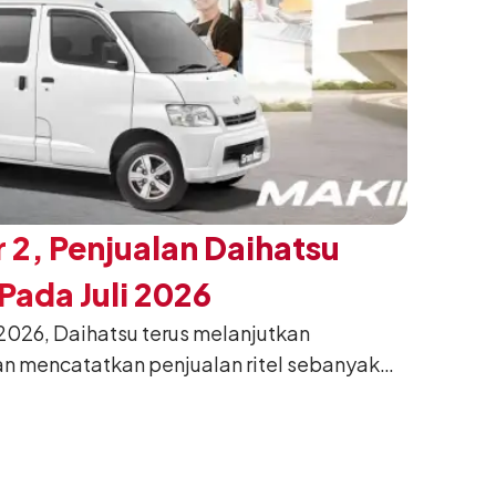
 2, Penjualan Daihatsu
ada Juli 2026
026, Daihatsu terus melanjutkan
n mencatatkan penjualan ritel sebanyak
26. Capaian tersebut tumbuh 13,6%
g sama tahun lalu sebanyak 11.220 unit,
gkan bulan Juni 2026 lalu.