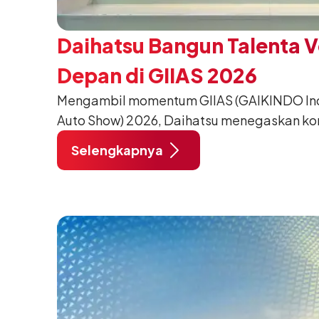
Daihatsu Bangun Talenta 
Depan di GIIAS 2026
Mengambil momentum GIIAS (GAIKINDO Indo
Auto Show) 2026, Daihatsu menegaskan k
meningkatkan kualitas SDM (Sumber Daya M
Selengkapnya
pendidikan vokasi bertema “Bersama Sa
Negeri”. Komitmen ini diwujudkan melalui
SMK Binaan Terbaik yang berlokasi di Booth
pada 5 Agustus 2026.