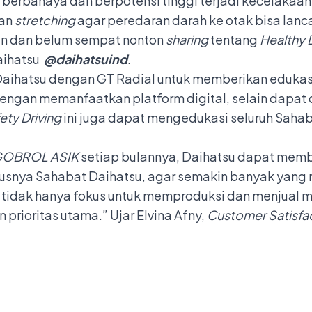
sa berbahaya dan berpotensi tinggi terjadi kecelakaan
kan
stretching
agar peredaran darah ke otak bisa lanc
an dan belum sempat nonton
sharing
tentang
Healthy 
aihatsu
@daihatsuind
.
 Daihatsu dengan GT Radial untuk memberikan eduka
ngan memanfaatkan platform digital, selain dapat d
ety Driving
ini juga dapat mengedukasi seluruh Saha
OBROL ASIK
setiap bulannya, Daihatsu dapat mem
susnya Sahabat Daihatsu, agar semakin banyak yang 
tidak hanya fokus untuk memproduksi dan menjual mo
prioritas utama.” Ujar Elvina Afny,
Customer Satisfac