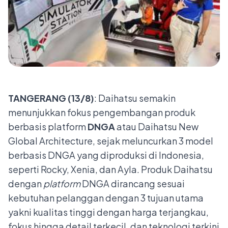
TANGERANG (
1
3
/
8
)
: Daihatsu semakin
menunjukkan fokus pengembangan produk
berbasis platform
DNGA
atau Daihatsu New
Global Architecture, sejak meluncurkan 3 model
berbasis DNGA yang diproduksi di Indonesia,
seperti Rocky, Xenia, dan Ayla. Produk Daihatsu
dengan
platform
DNGA dirancang sesuai
kebutuhan pelanggan
dengan 3 tujuan utama
yakni kualitas tinggi dengan harga terjangkau,
fokus hingga detail terkecil, dan teknologi terkini