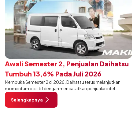
Awali Semester 2, Penjualan Daihatsu
Tumbuh 13,6% Pada Juli 2026
Membuka Semester 2 di 2026, Daihatsu terus melanjutkan
momentum positif dengan mencatatkan penjualan ritel
sebanyak 12.750 unit pada Juli 2026. Capaian tersebut tumbuh
Selengkapnya
13,6% dibandingkan periode yang sama tahun lalu sebanyak
11.220 unit, dan tetap stabil dibandingkan bulan Juni 2026 lalu.