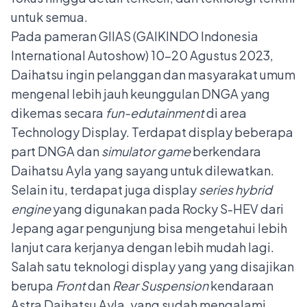
untuk semua.
Pada pameran GIIAS (GAIKINDO Indonesia
International Autoshow) 10–20 Agustus 2023,
Daihatsu ingin pelanggan dan masyarakat umum
mengenal lebih jauh keunggulan DNGA yang
dikemas secara
fun-edutainment
di area
Technology Display. Terdapat display beberapa
part DNGA dan
simulator game
berkendara
Daihatsu Ayla yang sayang untuk dilewatkan.
Selain itu, terdapat juga display
series hybrid
engine
yang digunakan pada Rocky S-HEV dari
Jepang agar pengunjung bisa mengetahui lebih
lanjut cara kerjanya dengan lebih mudah lagi.
Salah satu teknologi display yang yang disajikan
berupa
Front
dan
Rear Suspension
kendaraan
Astra Daihatsu Ayla, yang sudah mengalami