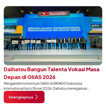
Daihatsu Bangun Talenta Vokasi Masa
Depan di GIIAS 2026
Mengambil momentum GIIAS (GAIKINDO Indonesia
International Auto Show) 2026, Daihatsu menegaskan
komitmennya dalam meningkatkan kualitas SDM (Sumber Daya
Selengkapnya
Manusia) melalui pendidikan vokasi bertema “Bersama Sahabat
Membangun Negeri”. Komitmen ini diwujudkan melalui ajang