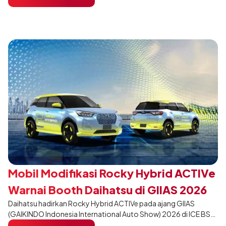
dari varian Terios 1.5 X A/T, model ini menawarkan sentuhan
desain yang lebih sporty dan eksklusif bagi pelanggan yang ingin
tampil berbeda, tanpa mengubah karakter tangguh yang telah
menjadi ciri khas Terios.
Mobil Modifikasi Rocky Hybrid ACTIVe
Warnai Booth Daihatsu di GIIAS 2026
Daihatsu hadirkan Rocky Hybrid ACTIVe pada ajang GIIAS
(GAIKINDO Indonesia International Auto Show) 2026 di ICE BSD
City, Tangerang. Terdapat 2 unit Rocky Hybrid yang