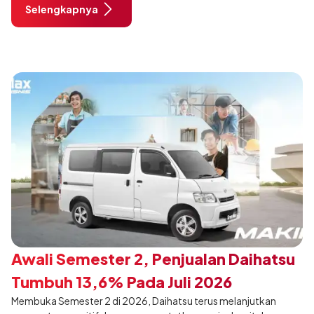
Selengkapnya
dimodifikasi untuk menghadirkan sarana inspirasi bagi
pengunjung mendukung gaya hidup yang aktif.
Awali Semester 2, Penjualan Daihatsu
Tumbuh 13,6% Pada Juli 2026
Membuka Semester 2 di 2026, Daihatsu terus melanjutkan