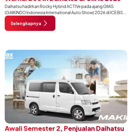
Daihatsu hadirkan Rocky Hybrid ACTIVe pada ajang GIIAS
(GAIKINDO Indonesia International Auto Show) 2026 di ICE BSD
City, Tangerang. Terdapat 2 unit Rocky Hybrid yang
Selengkapnya
dimodifikasi untuk menghadirkan sarana inspirasi bagi
pengunjung mendukung gaya hidup yang aktif.
Awali Semester 2, Penjualan Daihatsu