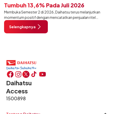
Tumbuh 13,6% Pada Juli 2026
Membuka Semester 2 di 2026, Daihatsu terus melanjutkan
momentum positif dengan mencatatkan penjualan ritel
sebanyak 12.750 unit pada Juli 2026. Capaian tersebut tumbuh
Selengkapnya
13,6% dibandingkan periode yang sama tahun lalu sebanyak
11.220 unit, dan tetap stabil dibandingkan bulan Juni 2026 lalu.
Daihatsu
Access
1500898