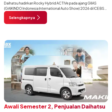
Daihatsu hadirkan Rocky Hybrid ACTIVe pada ajang GIIAS
(GAIKINDO Indonesia International Auto Show) 2026 di ICE BSD
City, Tangerang. Terdapat 2 unit Rocky Hybrid yang
Selengkapnya
dimodifikasi untuk menghadirkan sarana inspirasi bagi
pengunjung mendukung gaya hidup yang aktif.
Awali Semester 2, Penjualan Daihatsu