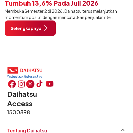
Tumbuh 13,6% Pada Juli 2026
Membuka Semester 2 di 2026, Daihatsu terus melanjutkan
momentum positif dengan mencatatkan penjualan ritel
sebanyak 12.750 unit pada Juli 2026. Capaian tersebut tumbuh
Selengkapnya
13,6% dibandingkan periode yang sama tahun lalu sebanyak
11.220 unit, dan tetap stabil dibandingkan bulan Juni 2026 lalu.
Daihatsu
Access
1500898
Tentang Daihatsu