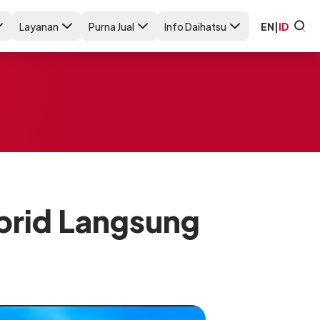
Layanan
Purna Jual
Info Daihatsu
EN
|
ID
brid Langsung