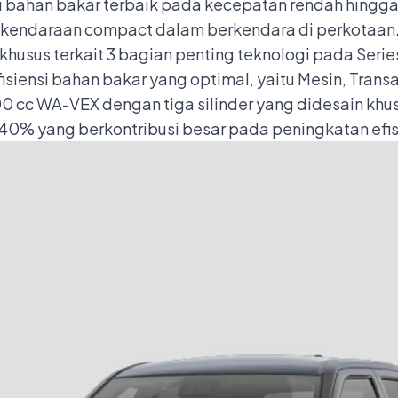
si bahan bakar terbaik pada kecepatan rendah hingga
a kendaraan compact dalam berkendara di perkotaan
 khusus terkait 3 bagian penting teknologi pada Seri
siensi bahan bakar yang optimal, yaitu Mesin, Transa
0 cc WA-VEX dengan tiga silinder yang didesain khu
 40% yang berkontribusi besar pada peningkatan efi