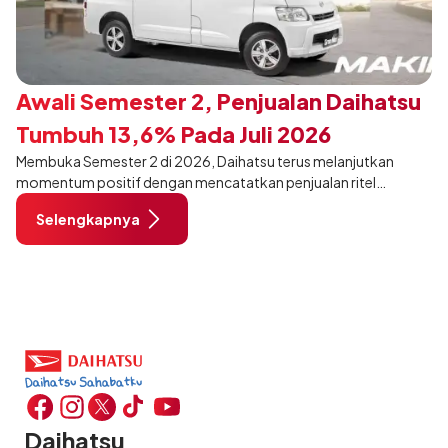
Awali Semester 2, Penjualan Daihatsu
Tumbuh 13,6% Pada Juli 2026
Membuka Semester 2 di 2026, Daihatsu terus melanjutkan
momentum positif dengan mencatatkan penjualan ritel
sebanyak 12.750 unit pada Juli 2026. Capaian tersebut tumbuh
Selengkapnya
13,6% dibandingkan periode yang sama tahun lalu sebanyak
11.220 unit, dan tetap stabil dibandingkan bulan Juni 2026 lalu.
Daihatsu