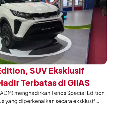
Edition, SUV Eksklusif
adir Terbatas di GIIAS
(ADM) menghadirkan Terios Special Edition,
us yang diperkenalkan secara eksklusif
nesia International Auto Show (GIIAS) 2026
ng. Dikembangkan dari varian Terios 1.5 X
an sentuhan desain yang lebih sporty dan