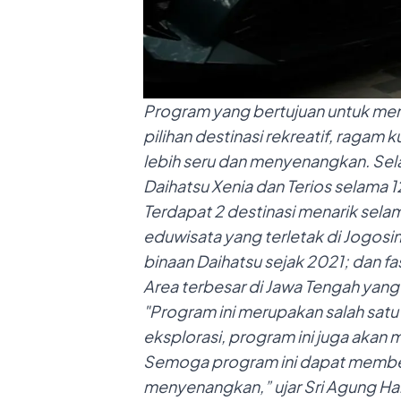
Program yang bertujuan untuk meng
pilihan destinasi rekreatif, ragam 
lebih seru dan menyenangkan. Selai
Daihatsu
Xenia dan Terios selama 12
Terdapat 2 destinasi menarik selam
eduwisata yang terletak di Jogosi
binaan Daihatsu sejak 2021; dan fas
Area terbesar di Jawa Tengah ya
"
Program ini merupakan salah satu
eksplorasi, program ini juga akan
Semoga program ini dapat memberik
menyenangkan,” ujar Sri Agung Ha