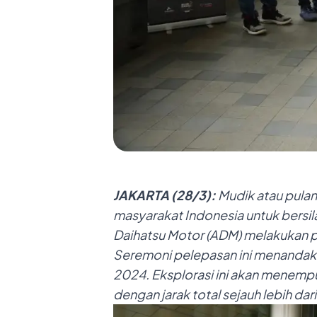
JAKARTA
(
28
/
3
):
Mudik atau pula
masyarakat Indonesia untuk bersi
Daihatsu Motor (ADM)
melakukan p
Seremoni pelepasan ini
menanda
k
2024. Eksplorasi ini akan menempu
dengan jarak total sejauh lebih dar