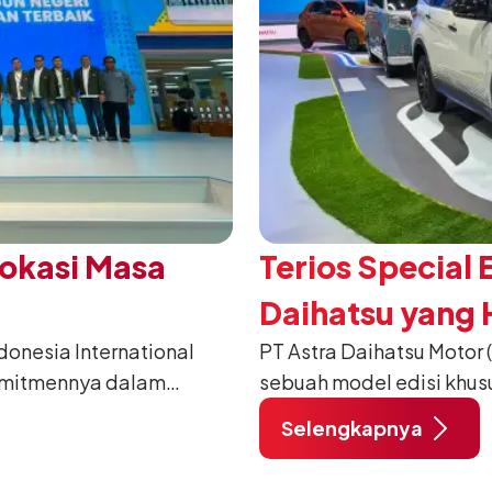
Vokasi Masa
Terios Special 
Daihatsu yang H
nesia International
PT Astra Daihatsu Motor 
2026
omitmennya dalam
sebuah model edisi khus
anusia) melalui
pada ajang Gaikindo Indo
Selengkapnya
habat Membangun
di ICE BSD City, Tangera
 ajang penganugerahan
A/T, model ini menawark