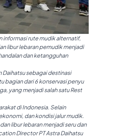
nformasi rute mudik alternatif,
 dan libur lebaran pemudik menjadi
handalan dan ketangguhan
n Daihatsu sebagai destinasi
u bagian dari 6 konservasi penyu
iga, yang menjadi salah satu Rest
akat di Indonesia. Selain
konomi, dan kondisi jalur mudik.
an libur lebaran menjadi seru dan
tion Director PT Astra Daihatsu