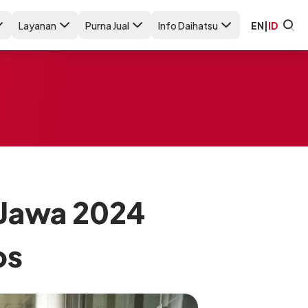
Layanan
Purna Jual
Info Daihatsu
EN
|
ID
 Jawa 2024
os