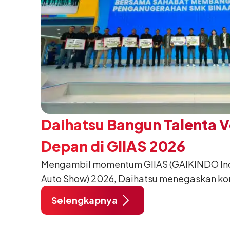
Daihatsu Bangun Talenta 
Depan di GIIAS 2026
Mengambil momentum GIIAS (GAIKINDO Indo
Auto Show) 2026, Daihatsu menegaskan k
meningkatkan kualitas SDM (Sumber Daya M
Selengkapnya
pendidikan vokasi bertema “Bersama Sa
Negeri”. Komitmen ini diwujudkan melalui