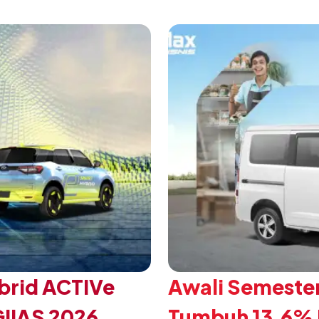
 Daihatsu di Hall 7B
eksklusif bagi pelangga
mengubah karakter tanggu
brid ACTIVe
Awali Semester
GIIAS 2026
Tumbuh 13,6% P