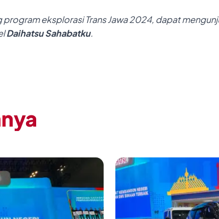
g p
rogr
am eksplorasi Trans
Jawa 2024,
dapat mengunj
el
Daihatsu Sahabatku
.
nnya