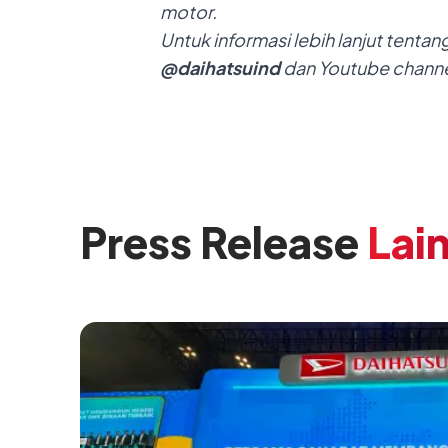
motor.
Untuk informasi lebih lanjut
tentan
@
daihatsuind
dan Youtube chann
Press Release
Lai