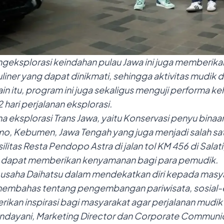
eksplorasi keindahan pulau Jawa ini juga memberikan i
kuliner yang dapat dinikmati, sehingga aktivitas mudik
n itu, program ini juga
sekaligus menguji performa
ke
 hari perjalanan eksplorasi
.
a eksplorasi Trans Jawa, yaitu Konservasi penyu binaa
mo, Kebumen, Jawa Tengah yang juga menjadi salah sat
ilitas Resta Pendopo Astra di jalan tol KM 456 di Salat
ng dapat memberikan kenyamanan bagi para pemudik.
 usaha Daihatsu
dalam mendekatkan diri kepada masyar
 membahas tentang pengembangan pariwisata, sosial-e
an inspirasi bagi masyarakat agar perjalanan mudik d
ndayani, Marketing Director dan Corporate Communica