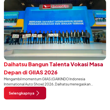
Daihatsu Bangun Talenta Vokasi Masa
Depan di GIIAS 2026
Mengambil momentum GIIAS (GAIKINDO Indonesia
International Auto Show) 2026, Daihatsu menegaskan
komitmennya dalam meningkatkan kualitas SDM (Sumber Daya
Selengkapnya
Manusia) melalui pendidikan vokasi bertema “Bersama Sahabat
Membangun Negeri”. Komitmen ini diwujudkan melalui ajang
penganugerahan SMK Binaan Terbaik yang berlokasi di Booth
Daihatsu di Hall 7B pada 5 Agustus 2026.