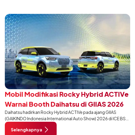
desain yang lebih sporty dan eksklusif bagi pelanggan yang ingin
tampil berbeda, tanpa mengubah karakter tangguh yang telah
menjadi ciri khas Terios.
Mobil Modifikasi Rocky Hybrid ACTIVe
Warnai Booth Daihatsu di GIIAS 2026
Daihatsu hadirkan Rocky Hybrid ACTIVe pada ajang GIIAS
(GAIKINDO Indonesia International Auto Show) 2026 di ICE BSD
City, Tangerang. Terdapat 2 unit Rocky Hybrid yang
Selengkapnya
dimodifikasi untuk menghadirkan sarana inspirasi bagi