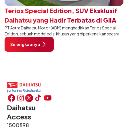
Terios Special Edition, SUV Eksklusif
Daihatsu yang Hadir Terbatas di GIIAS
PT Astra Daihatsu Motor (ADM) menghadirkan Terios Special
2026
Edition, sebuah model edisi khusus yang diperkenalkan secara
eksklusif pada ajang Gaikindo Indonesia International Auto
Selengkapnya
Show (GIIAS) 2026 di ICE BSD City, Tangerang. Dikembangkan
dari varian Terios 1.5 X A/T, model ini menawarkan sentuhan
desain yang lebih sporty dan eksklusif bagi pelanggan yang ingin
tampil berbeda, tanpa mengubah karakter tangguh yang telah
menjadi ciri khas Terios.
Daihatsu
Access
1500898