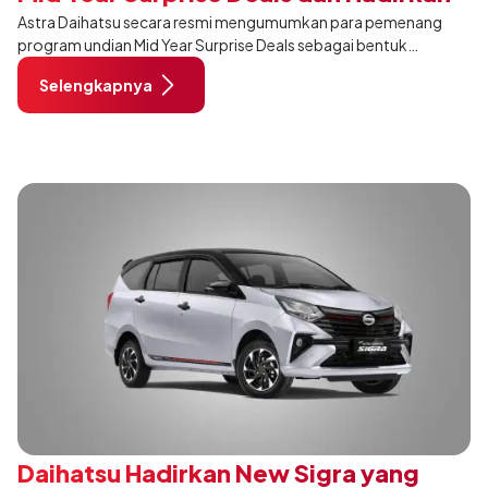
Astra Daihatsu secara resmi mengumumkan para pemenang
Program Gebyar Merdeka
program undian Mid Year Surprise Deals sebagai bentuk
apresiasi kepada pelanggan yang telah mempercayakan
Selengkapnya
Daihatsu sebagai kendaraan pilihan mereka.
Daihatsu Hadirkan New Sigra yang