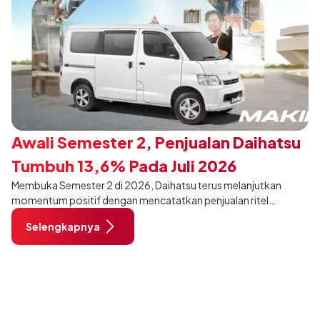
Awali Semester 2, Penjualan Daihatsu
Tumbuh 13,6% Pada Juli 2026
Membuka Semester 2 di 2026, Daihatsu terus melanjutkan
momentum positif dengan mencatatkan penjualan ritel
sebanyak 12.750 unit pada Juli 2026. Capaian tersebut tumbuh
Selengkapnya
13,6% dibandingkan periode yang sama tahun lalu sebanyak
11.220 unit, dan tetap stabil dibandingkan bulan Juni 2026 lalu.