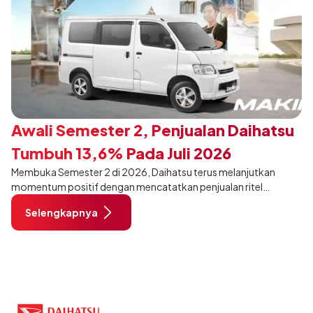
Awali Semester 2, Penjualan Daihatsu
Tumbuh 13,6% Pada Juli 2026
Membuka Semester 2 di 2026, Daihatsu terus melanjutkan
momentum positif dengan mencatatkan penjualan ritel
sebanyak 12.750 unit pada Juli 2026. Capaian tersebut tumbuh
Selengkapnya
13,6% dibandingkan periode yang sama tahun lalu sebanyak
11.220 unit, dan tetap stabil dibandingkan bulan Juni 2026 lalu.