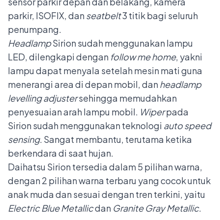
sensor parkir depan dan belakang, kamera
parkir, ISOFIX, dan
seatbelt
3 titik bagi seluruh
penumpang.
Headlamp
Sirion sudah menggunakan lampu
LED, dilengkapi dengan
follow me home
, yakni
lampu dapat menyala setelah mesin mati guna
menerangi area di depan mobil, dan
headlamp
levelling adjuster
sehingga memudahkan
penyesuaian arah lampu mobil.
Wiper
pada
Sirion sudah menggunakan teknologi
auto speed
sensing
. Sangat membantu, terutama ketika
berkendara di saat hujan.
Daihatsu Sirion tersedia dalam 5 pilihan warna,
dengan 2 pilihan warna terbaru yang cocok untuk
anak muda dan sesuai dengan tren terkini, yaitu
Electric Blue Metallic
dan
Granite Gray Metallic
.