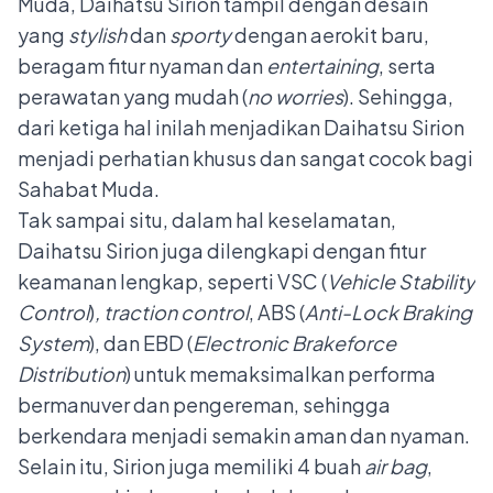
Muda, Daihatsu Sirion tampil dengan desain
yang
stylish
dan
sporty
dengan aerokit baru,
beragam fitur nyaman dan
entertaining
, serta
perawatan yang mudah (
no worries
). Sehingga,
dari ketiga hal inilah menjadikan Daihatsu Sirion
menjadi perhatian khusus dan sangat cocok bagi
Sahabat Muda.
Tak sampai situ, dalam hal keselamatan,
Daihatsu Sirion juga dilengkapi dengan fitur
keamanan lengkap, seperti VSC (
Vehicle Stability
Control
)
, traction control
, ABS (
Anti-Lock Braking
System
), dan EBD (
Electronic Brakeforce
Distribution
) untuk memaksimalkan performa
bermanuver dan pengereman, sehingga
berkendara menjadi semakin aman dan nyaman.
Selain itu, Sirion juga memiliki 4 buah
air bag
,