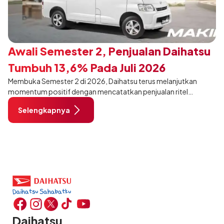
Awali Semester 2, Penjualan Daihatsu
Tumbuh 13,6% Pada Juli 2026
Membuka Semester 2 di 2026, Daihatsu terus melanjutkan
momentum positif dengan mencatatkan penjualan ritel
sebanyak 12.750 unit pada Juli 2026. Capaian tersebut tumbuh
Selengkapnya
13,6% dibandingkan periode yang sama tahun lalu sebanyak
11.220 unit, dan tetap stabil dibandingkan bulan Juni 2026 lalu.
Daihatsu