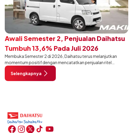
Awali Semester 2, Penjualan Daihatsu
Tumbuh 13,6% Pada Juli 2026
Membuka Semester 2 di 2026, Daihatsu terus melanjutkan
momentum positif dengan mencatatkan penjualan ritel
sebanyak 12.750 unit pada Juli 2026. Capaian tersebut tumbuh
Selengkapnya
13,6% dibandingkan periode yang sama tahun lalu sebanyak
11.220 unit, dan tetap stabil dibandingkan bulan Juni 2026 lalu.