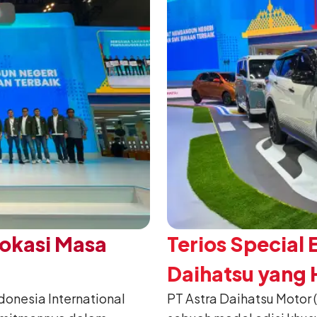
Vokasi Masa
Terios Special 
Daihatsu yang H
nesia International
PT Astra Daihatsu Motor 
2026