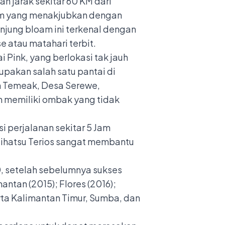
 jarak sekitar 60 KM dari
lam yang menakjubkan dengan
jung bloam ini terkenal dengan
 atau matahari terbit.
 Pink, yang berlokasi tak jauh
rupakan salah satu pantai di
n Temeak, Desa Serewe,
n memiliki ombak yang tidak
i perjalanan sekitar 5 Jam
Daihatsu Terios sangat membantu
0, setelah sebelumnya sukses
antan (2015); Flores (2016);
erta Kalimantan Timur, Sumba, dan