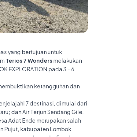
as yang bertujuan untuk
am
Terios 7 Wonders
melakukan
BOK EXPLORATION pada 3 – 6
s membuktikan ketangguhan dan
jelajahi 7 destinasi, dimulai dari
ru; dan Air Terjun Sendang Gile.
esa Adat Ende merupakan salah
tan Pujut, kabupaten Lombok