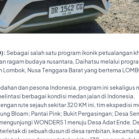
):
Sebagai salah satu program ikonik petualangan kh
an ragam budaya nusantara, Daihatsu melalui progr
am Lombok, Nusa Tenggara Barat yang bertema LOM
dahan dan pesona Indonesia, program ini sekaligu
lintasi berbagai kondisi medan jalan di Indonesia.
gan rute sejauh sekitar 320 KM ini, tim ekspedisi men
ung Bloam; Pantai Pink; Bukit Pergasingan; Desa Sena
i mengunjungi WONDERS 1 menuju Desa Adat Ende. D
g terletak di sebuah dusun di desa rambitan, kecama