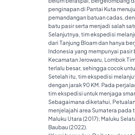
belum beraspal, bergelombang da
penginapan di Pantai Kuta menuj
pemandangan batuan cadas, denga
batu pasir serta menjadi salah s
Selanjutnya, tim ekspedisi melan
dari Tanjung Bloam dan hanya berja
Indonesia yang mempunyai pasir 
Kecamatan Jerowaru, Lombok Timur
terlalu besar, sehingga cocok untu
Setelah itu, tim ekspedisi melan
dengan jarak 90 KM. Pada perjala
tim ekspedisi untuk menjaga smar
Sebagaimana diketahui, Petualang
menjelajahi area Sumatera pada ta
Maluku Utara (2017); Maluku Selat
Baubau (2022).