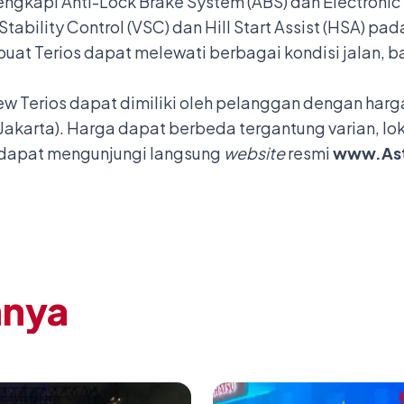
lengkapi Anti-Lock Brake System (ABS) dan Electronic 
 Stability Control (VSC) dan Hill Start Assist (HSA) pa
at Terios dapat melewati berbagai kondisi jalan, ba
w Terios dapat dimiliki oleh pelanggan dengan harg
karta). Harga dapat berbeda tergantung varian, loka
a, dapat mengunjungi langsung
website
resmi
www.Ast
nnya