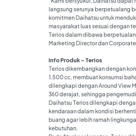
“Kami bersyukur, Daihatsu dapa
langsung serunya berpetualang be
komitmen Daihatsu untuk mendu
masyarakat luas sesuai dengan 
Terios dalam dibawa berpetualang
Marketing Director dan Corporate
Info Produk - Terios
Terios dikembangkan dengan kon
1.500 cc, membuat konsumsi bahan 
dilengkapi dengan Around View Mo
360 derajat, sehingga pengemudi 
Daihatsu Terios dilengkapi dengan
kendaraan dalam kondisi berhent
buang agar lebih ramah lingkungan
kebutuhan.