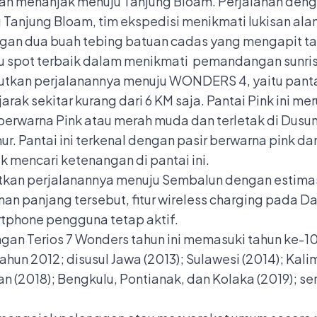
n menanjak menuju Tanjung Bloam. Perjalanan dengan
u Tanjung Bloam, tim ekspedisi menikmati lukisan a
n dua buah tebing batuan cadas yang mengapit tan
atu spot terbaik dalam menikmati pemandangan sunrise
jutkan perjalanannya menuju WONDERS 4, yaitu pantai
rak sekitar kurang dari 6 KM saja. Pantai Pink ini me
berwarna Pink atau merah muda dan terletak di Dusu
. Pantai ini terkenal dengan pasir berwarna pink da
k mencari ketenangan di pantai ini.
jutkan perjalanannya menuju Sembalun dengan estimas
nan panjang tersebut, fitur wireless charging pada 
tphone pengguna tetap aktif.
an Terios 7 Wonders tahun ini memasuki tahun ke-1
hun 2012; disusul Jawa (2013); Sulawesi (2014); Kalim
an (2018); Bengkulu, Pontianak, dan Kolaka (2019); s