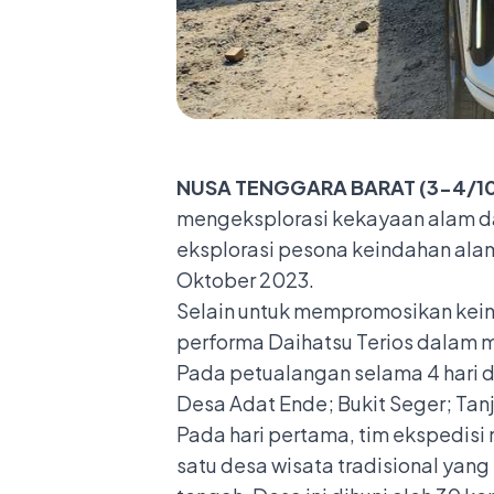
NUSA TENGGARA BARAT (3-4/10
mengeksplorasi kekayaan alam d
eksplorasi pesona keindahan al
Oktober 2023.
Selain untuk mempromosikan kein
performa Daihatsu Terios dalam me
Pada petualangan selama 4 hari den
Desa Adat Ende; Bukit Seger; Tanj
Pada hari pertama, tim ekspedis
satu desa wisata tradisional yan