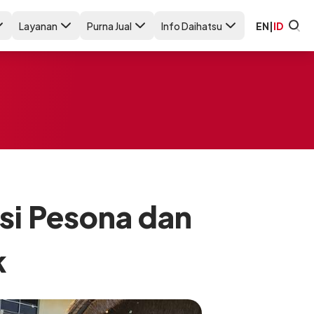
Layanan
Purna Jual
Info Daihatsu
EN
|
ID
si Pesona dan
k