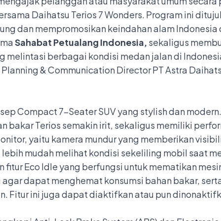
t mengajak pelanggan atau masyarakat umum secara
rsama Daihatsu Terios 7 Wonders. Program ini dituj
kung dan mempromosikan keindahan alam Indonesia
tema
Sahabat Petualang Indonesia,
sekaligus
membuk
 melintasi berbagai kondisi medan jalan di Indonesia
 Planning & Communication Director PT Astra Daihats
sep Compact 7-Seater SUV yang stylish dan modern
bakar Terios semakin irit, sekaligus memiliki perfor
nitor, yaitu kamera mundur yang memberikan visibil
lebih mudah melihat kondisi sekeliling mobil saat 
 fitur Eco Idle yang berfungsi untuk mematikan mesi
i agar dapat menghemat konsumsi bahan bakar, serta
. Fitur ini juga dapat diaktifkan atau pun dinonakt