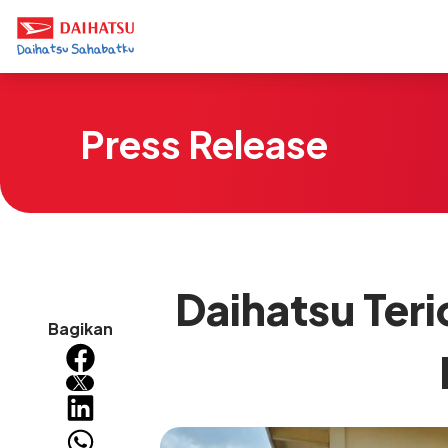
Press Release
Daihatsu Ter
Bagikan