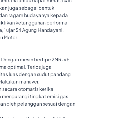
 perdana untuk dapat merasakan
ukan juga sebagai bentuk
 dan ragam budayanya kepada
tikan ketangguhan performa
,” ujar Sri Agung Handayani,
u Motor.
. Dengan mesin bertipe 2NR-VE
ma optimal. Terios juga
itas luas dengan sudut pandang
melakukan manuver.
n secara otomatis ketika
 mengurangi tingkat emisi gas
ifkan oleh pelanggan sesuai dengan