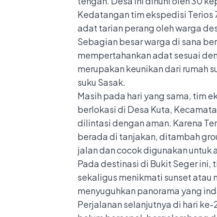
tengah. Desa ini dihuni oleh 30 
Kedatangan tim ekspedisi Terios 
adat tarian perang oleh warga de
Sebagian besar warga di sana ber
mempertahankan adat sesuai deng
merupakan keunikan dari rumah suk
suku Sasak.
Masih pada hari yang sama, tim 
berlokasi di Desa Kuta, Kecamata
dilintasi dengan aman. Karena Ter
berada di tanjakan, ditambah gr
jalan dan cocok digunakan untuk a
Pada destinasi di Bukit Seger in
sekaligus menikmati sunset atau 
menyuguhkan panorama yang in
Perjalanan selanjutnya di hari k