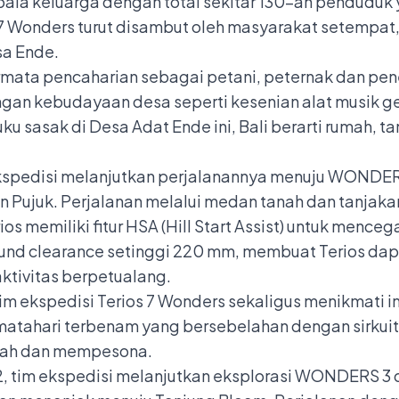
kepala keluarga dengan total sekitar 130-an pendudu
7 Wonders turut disambut oleh masyarakat setempat,
sa Ende.
mata pencaharian sebagai petani, peternak dan pene
an kebudayaan desa seperti kesenian alat musik ge
u sasak di Desa Adat Ende ini, Bali berarti rumah, ta
ekspedisi melanjutkan perjalanannya menuju WONDERS
n Pujuk. Perjalanan melalui medan tanah dan tanjak
ios memiliki fitur HSA (Hill Start Assist) untuk menc
ound clearance setinggi 220 mm, membuat Terios dap
ktivitas berpetualang.
i, tim ekspedisi Terios 7 Wonders sekaligus menikmat
matahari terbenam yang bersebelahan dengan sirkuit
dah dan mempesona.
e-2, tim ekspedisi melanjutkan eksplorasi WONDERS 3 