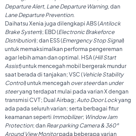
Departure Alert
,
Lane Departure Warning
, dan
Lane Departure Prevention
.
Daihatsu Xenia juga dilengkapi ABS (
Antilock
Brake System
); EBD (
Electronic Brakeforce
Distribution
); dan ESS (
Emergency Stop Signal
)
untuk memaksimalkan performa pengereman
agar lebih aman dan optimal. HSA (
Hill Start
Assist
) untuk mencegah mobil bergerak mundur
saat berada di tanjakan; VSC (
Vehicle Stability
Control
) untuk mencegah
over steer
dan
under
steer
yang terdapat mulai pada varian X dengan
transmisi CVT; Dual Airbag;
Auto Door Lock
yang
ada pada seluruh varian; serta berbagai fitur
keamanan seperti
Immobilizer
;
Window Jam
Protection
; dan
Rear parking Camera & 360°
Around View Monitor
pada beberapa varian