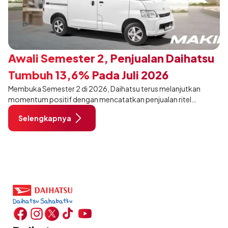
Awali Semester 2, Penjualan Daihatsu
Tumbuh 13,6% Pada Juli 2026
Membuka Semester 2 di 2026, Daihatsu terus melanjutkan
momentum positif dengan mencatatkan penjualan ritel
sebanyak 12.750 unit pada Juli 2026. Capaian tersebut tumbuh
Selengkapnya
13,6% dibandingkan periode yang sama tahun lalu sebanyak
11.220 unit, dan tetap stabil dibandingkan bulan Juni 2026 lalu.