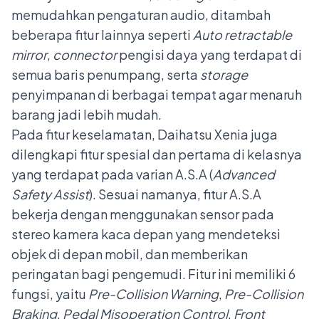
memudahkan pengaturan audio, ditambah
beberapa fitur lainnya seperti
Auto retractable
mirror
,
connector
pengisi daya yang terdapat di
semua baris penumpang, serta
storage
penyimpanan di berbagai tempat agar menaruh
barang jadi lebih mudah.
Pada fitur keselamatan, Daihatsu Xenia juga
dilengkapi fitur spesial dan pertama di kelasnya
yang terdapat pada varian A.S.A (
Advance
d
Safety Assist
). Sesuai namanya, fitur A.S.A
bekerja dengan menggunakan sensor pada
stereo kamera kaca depan yang mendeteksi
objek di depan mobil, dan memberikan
peringatan bagi pengemudi. Fitur ini memiliki 6
fungsi, yaitu
Pre-Collision Warning
,
Pre-Collision
Braking
,
Pedal Misoperation Control
,
Front