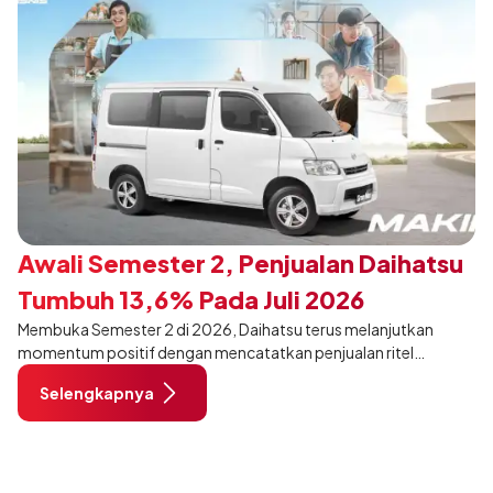
Awali Semester 2, Penjualan Daihatsu
Tumbuh 13,6% Pada Juli 2026
Membuka Semester 2 di 2026, Daihatsu terus melanjutkan
momentum positif dengan mencatatkan penjualan ritel
sebanyak 12.750 unit pada Juli 2026. Capaian tersebut tumbuh
Selengkapnya
13,6% dibandingkan periode yang sama tahun lalu sebanyak
11.220 unit, dan tetap stabil dibandingkan bulan Juni 2026 lalu.