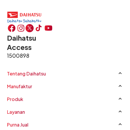
Daihatsu
Access
1500898
Tentang Daihatsu
Profil Perusahaan
Manufaktur
Sustainability
Manufaktur
Good Corporate Governance
Produk
CSR
Rocky e-Smart Hybrid
Layanan
Karir
New Terios
Katalog Mobil
Penghargaan
All New Xenia
Purna Jual
Harga
FAQ