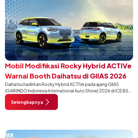
Mobil Modifikasi Rocky Hybrid ACTIVe
Warnai Booth Daihatsu di GIIAS 2026
Daihatsu hadirkan Rocky Hybrid ACTIVe pada ajang GIIAS
(GAIKINDO Indonesia International Auto Show) 2026 di ICE BSD
City, Tangerang. Terdapat 2 unit Rocky Hybrid yang
Selengkapnya
dimodifikasi untuk menghadirkan sarana inspirasi bagi
pengunjung mendukung gaya hidup yang aktif.