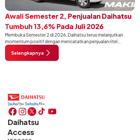
Awali Semester 2, Penjualan Daihatsu
Tumbuh 13,6% Pada Juli 2026
Membuka Semester 2 di 2026, Daihatsu terus melanjutkan
momentum positif dengan mencatatkan penjualan ritel
sebanyak 12.750 unit pada Juli 2026. Capaian tersebut tumbuh
Selengkapnya
13,6% dibandingkan periode yang sama tahun lalu sebanyak
11.220 unit, dan tetap stabil dibandingkan bulan Juni 2026 lalu.
Daihatsu
Access