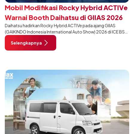
Mobil Modifikasi Rocky Hybrid ACTIVe
Warnai Booth Daihatsu di GIIAS 2026
Daihatsu hadirkan Rocky Hybrid ACTIVe pada ajang GIIAS
(GAIKINDO Indonesia International Auto Show) 2026 di ICE BSD
City, Tangerang. Terdapat 2 unit Rocky Hybrid yang
Selengkapnya
dimodifikasi untuk menghadirkan sarana inspirasi bagi
pengunjung mendukung gaya hidup yang aktif.