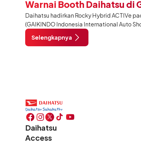
Warnai Booth Daihatsu di 
Daihatsu hadirkan Rocky Hybrid ACTIVe pa
(GAIKINDO Indonesia International Auto Sho
Tangerang. Terdapat 2 unit Rocky Hybrid y
Selengkapnya
menghadirkan sarana inspirasi bagi peng
hidup yang aktif.
Daihatsu
Access