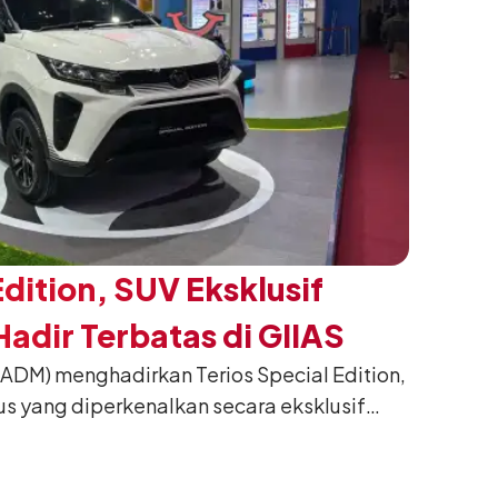
Edition, SUV Eksklusif
adir Terbatas di GIIAS
(ADM) menghadirkan Terios Special Edition,
us yang diperkenalkan secara eksklusif
nesia International Auto Show (GIIAS) 2026
ng. Dikembangkan dari varian Terios 1.5 X