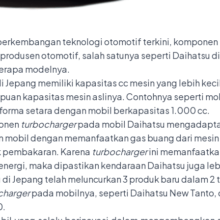
perkembangan teknologi otomotif terkini, kompone
produsen otomotif, salah satunya seperti Daihatsu 
erapa modelnya.
 Jepang memiliki kapasitas cc mesin yang lebih keci
puan kapasitas mesin aslinya. Contohnya seperti mo
rforma setara dengan mobil berkapasitas 1.000 cc.
ponen
turbocharger
pada mobil Daihatsu mengadaptas
n mobil dengan memanfaatkan gas buang dari mesin
uk pembakaran. Karena
turbocharger
ini memanfaatkan
energi, maka dipastikan kendaraan Daihatsu juga leb
di Jepang telah meluncurkan 3 produk baru dalam 2 t
charger
pada mobilnya, seperti Daihatsu New Tanto,
0.