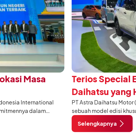
Vokasi Masa
Terios Special 
Daihatsu yang H
nesia International
PT Astra Daihatsu Motor 
2026
omitmennya dalam
sebuah model edisi khus
anusia) melalui
pada ajang Gaikindo Indo
Selengkapnya
habat Membangun
di ICE BSD City, Tangera