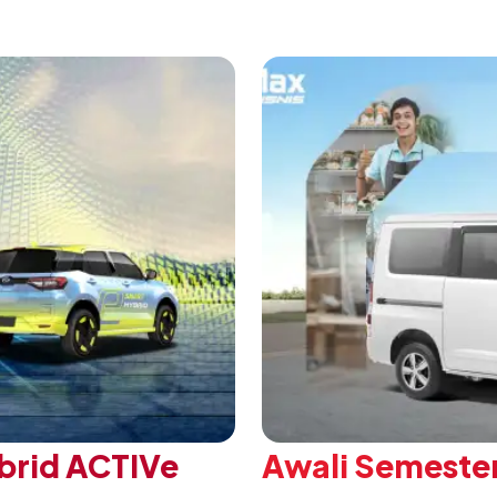
 ajang penganugerahan
A/T, model ini menawark
 Daihatsu di Hall 7B
eksklusif bagi pelangga
mengubah karakter tanggu
brid ACTIVe
Awali Semester