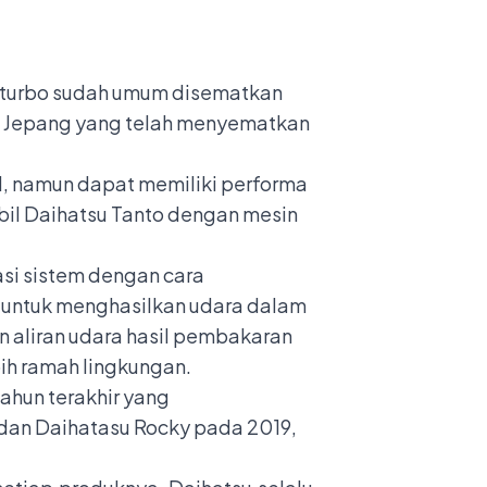
n turbo sudah umum disematkan
di Jepang yang telah menyematkan
l, namun dapat memiliki performa
bil Daihatsu Tanto dengan mesin
i sistem dengan cara
 untuk menghasilkan udara dalam
 aliran udara hasil pembakaran
ih ramah lingkungan.
ahun terakhir yang
 dan Daihatasu Rocky pada 2019,