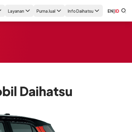
Layanan
Purna Jual
Info Daihatsu
EN
|
ID
obil Daihatsu