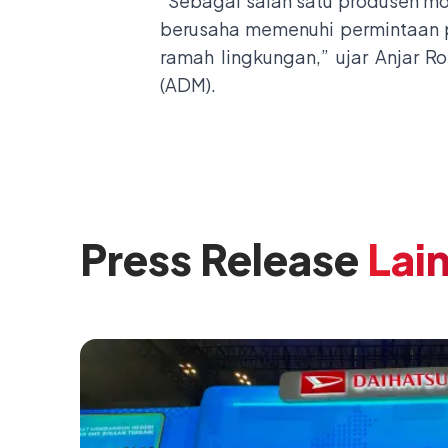
“Sebagai salah satu produsen mo
berusaha memenuhi permintaan p
ramah lingkungan,” ujar Anjar Ro
(ADM).
Press Release
Lai