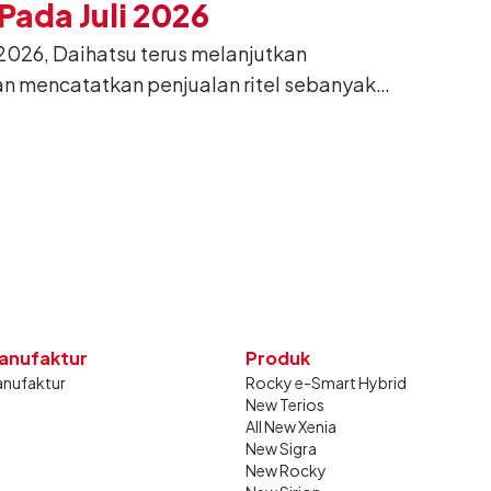
ada Juli 2026
026, Daihatsu terus melanjutkan
n mencatatkan penjualan ritel sebanyak
26. Capaian tersebut tumbuh 13,6%
g sama tahun lalu sebanyak 11.220 unit,
gkan bulan Juni 2026 lalu.
anufaktur
Produk
nufaktur
Rocky e-Smart Hybrid
New Terios
All New Xenia
New Sigra
New Rocky