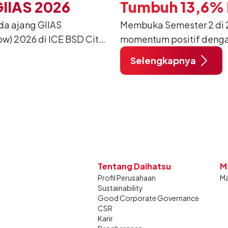
GIIAS 2026
Tumbuh 13,6% P
da ajang GIIAS
Membuka Semester 2 di 2
w) 2026 di ICE BSD City,
momentum positif denga
ang dimodifikasi untuk
12.750 unit pada Juli 20
Selengkapnya
unjung mendukung gaya
dibandingkan periode yan
dan tetap stabil dibandin
Tentang Daihatsu
M
Profil Perusahaan
Ma
Sustainability
Good Corporate Governance
CSR
Karir