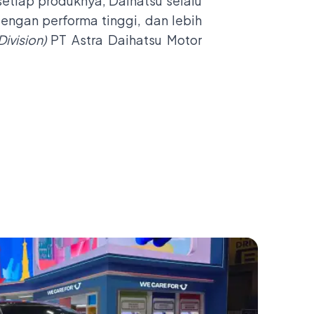
etiap produknya, Daihatsu selalu
ngan performa tinggi, dan lebih
ivision)
PT Astra Daihatsu Motor