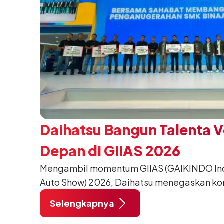
Daihatsu Bangun Talenta 
Depan di GIIAS 2026
Mengambil momentum GIIAS (GAIKINDO Indo
Auto Show) 2026, Daihatsu menegaskan k
meningkatkan kualitas SDM (Sumber Daya M
Selengkapnya
pendidikan vokasi bertema “Bersama Sa