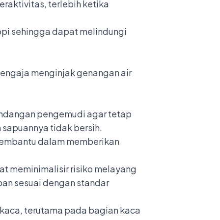
aktivitas, terlebih ketika
nopi sehingga dapat melindungi
sengaja menginjak genangan air
andangan pengemudi agar tetap
n sapuannya tidak bersih.
 membantu dalam memberikan
pat meminimalisir risiko melayang
a ban sesuai dengan standar
 kaca, terutama pada bagian kaca