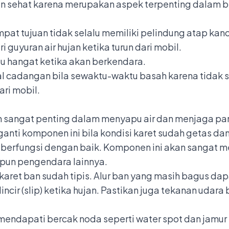
dan sehat karena merupakan aspek terpenting dalam ber
mpat tujuan tidak selalu memiliki pelindung atap ka
 guyuran air hujan ketika turun dari mobil.
hangat ketika akan berkendara.
al cadangan bila sewaktu-waktu basah karena tidak 
ri mobil.
 sangat penting dalam menyapu air dan menjaga p
anti komponen ini bila kondisi karet sudah getas da
 berfungsi dengan baik. Komponen ini akan sangat
u pun pengendara lainnya.
a karet ban sudah tipis. Alur ban yang masih bagus da
lincir (slip) ketika hujan. Pastikan juga tekanan udar
mendapati bercak noda seperti water spot dan jamur