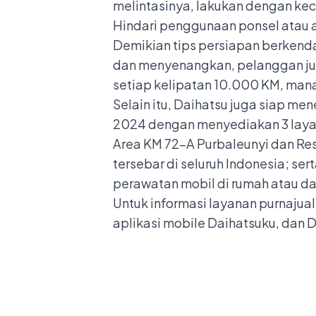
melintasinya, lakukan dengan ke
Hindari penggunaan ponsel atau a
Demikian tips persiapan berkend
dan menyenangkan, pelanggan jug
setiap kelipatan 10.000 KM, mana
Selain itu, Daihatsu juga siap m
2024 dengan menyediakan 3 laya
Area KM 72-A Purbaleunyi dan Res
tersebar di seluruh Indonesia; ser
perawatan mobil di rumah atau dat
Untuk informasi layanan purnaju
aplikasi mobile Daihatsuku, dan 