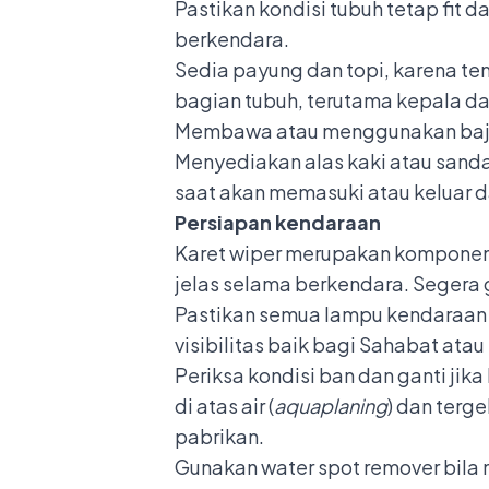
Pastikan kondisi tubuh tetap fit 
berkendara.
Sedia payung dan topi, karena te
bagian tubuh, terutama kepala dari
Membawa atau menggunakan baju 
Menyediakan alas kaki atau sand
saat akan memasuki atau keluar da
Persiapan kendaraan
Karet wiper merupakan komponen
jelas selama berkendara. Segera g
Pastikan semua lampu kendaraan
visibilitas baik bagi Sahabat ata
Periksa kondisi ban dan ganti jik
di atas air (
aquaplaning
) dan terge
pabrikan.
Gunakan water spot remover bila 