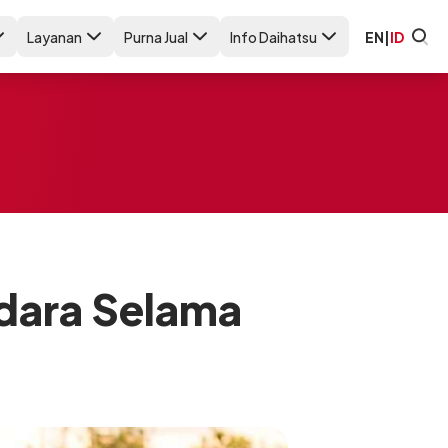
Layanan
Purna Jual
Info Daihatsu
EN
|
ID
dara Selama