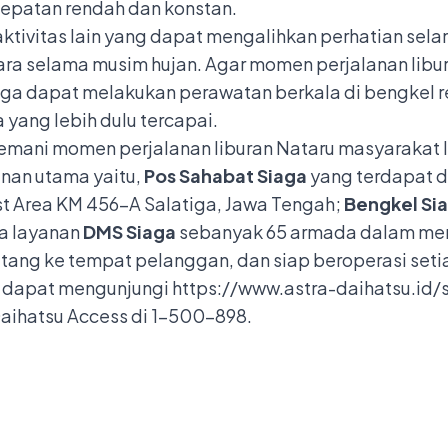
cepatan rendah dan konstan.
ktivitas lain yang dapat mengalihkan perhatian sel
ara selama musim hujan. Agar momen perjalanan libu
a dapat melakukan perawatan berkala di bengkel res
 yang lebih dulu tercapai.
enemani momen perjalanan liburan Nataru masyarakat
nan utama yaitu,
Pos Sahabat Siaga
yang terdapat di 
t Area KM 456-A Salatiga, Jawa Tengah;
Bengkel Si
ta layanan
DMS Siaga
sebanyak 65 armada dalam meny
ang ke tempat pelanggan, dan siap beroperasi setiap
al dapat mengunjungi
https://www.astra-daihatsu.id/
Daihatsu Access di 1-500-898.