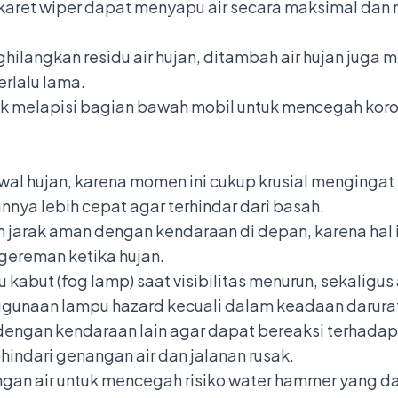
 karet wiper dapat menyapu air secara maksimal d
nghilangkan residu air hujan, ditambah air hujan jug
erlalu lama.
uk melapisi bagian bawah mobil untuk mencegah koros
l hujan, karena momen ini cukup krusial mengingat
a lebih cepat agar terhindar dari basah.
 jarak aman dengan kendaraan di depan, karena hal 
gereman ketika hujan.
kabut (fog lamp) saat visibilitas menurun, sekaligu
ggunaan lampu hazard kecuali dalam keadaan darura
 dengan kendaraan lain agar dapat bereaksi terhada
indari genangan air dan jalanan rusak.
gan air untuk mencegah risiko water hammer yang da