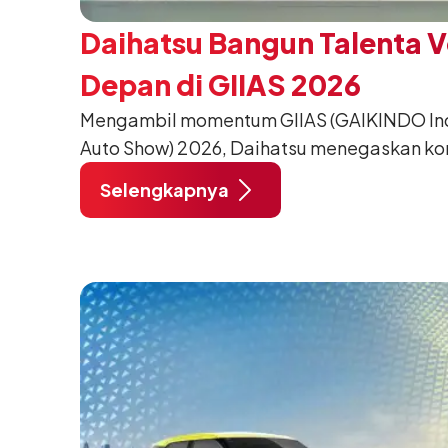
Daihatsu Bangun Talenta 
Depan di GIIAS 2026
Mengambil momentum GIIAS (GAIKINDO Indo
Auto Show) 2026, Daihatsu menegaskan k
meningkatkan kualitas SDM (Sumber Daya M
Selengkapnya
pendidikan vokasi bertema “Bersama Sa
Negeri”. Komitmen ini diwujudkan melalui
SMK Binaan Terbaik yang berlokasi di Booth
pada 5 Agustus 2026.