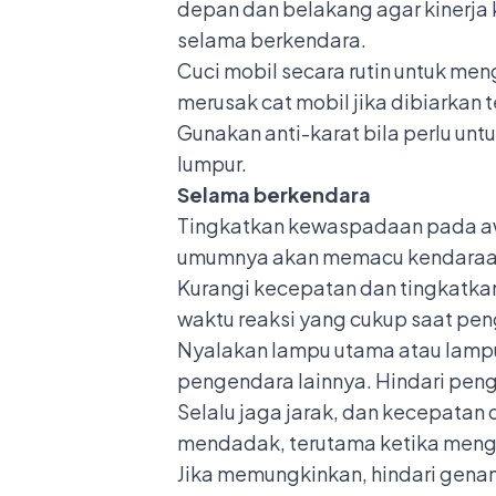
depan dan belakang agar kinerja
selama berkendara.
Cuci mobil secara rutin untuk me
merusak cat mobil jika dibiarkan t
Gunakan anti-karat bila perlu unt
lumpur.
Selama berkendara
Tingkatkan kewaspadaan pada awa
umumnya akan memacu kendaraanny
Kurangi kecepatan dan tingkatkan
waktu reaksi yang cukup saat pen
Nyalakan lampu utama atau lampu 
pengendara lainnya. Hindari pen
Selalu jaga jarak, dan kecepatan
mendadak, terutama ketika mengh
Jika memungkinkan, hindari genan