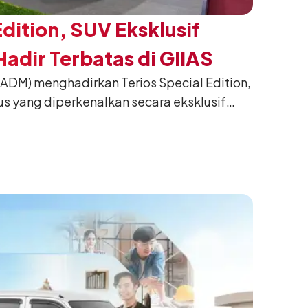
Edition, SUV Eksklusif
adir Terbatas di GIIAS
(ADM) menghadirkan Terios Special Edition,
us yang diperkenalkan secara eksklusif
nesia International Auto Show (GIIAS) 2026
ng. Dikembangkan dari varian Terios 1.5 X
an sentuhan desain yang lebih sporty dan
n yang ingin tampil berbeda, tanpa
h yang telah menjadi ciri khas Terios.