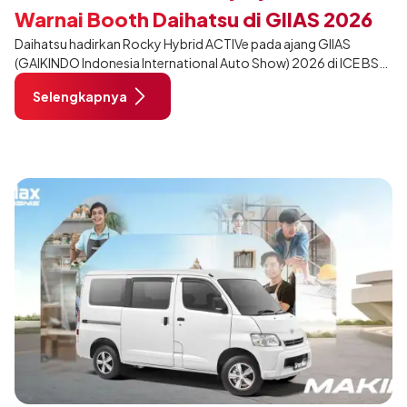
Warnai Booth Daihatsu di GIIAS 2026
Daihatsu hadirkan Rocky Hybrid ACTIVe pada ajang GIIAS
(GAIKINDO Indonesia International Auto Show) 2026 di ICE BSD
City, Tangerang. Terdapat 2 unit Rocky Hybrid yang
Selengkapnya
dimodifikasi untuk menghadirkan sarana inspirasi bagi
pengunjung mendukung gaya hidup yang aktif.