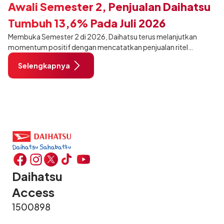
Awali Semester 2, Penjualan Daihatsu
Tumbuh 13,6% Pada Juli 2026
Membuka Semester 2 di 2026, Daihatsu terus melanjutkan
momentum positif dengan mencatatkan penjualan ritel
sebanyak 12.750 unit pada Juli 2026. Capaian tersebut tumbuh
Selengkapnya
13,6% dibandingkan periode yang sama tahun lalu sebanyak
11.220 unit, dan tetap stabil dibandingkan bulan Juni 2026 lalu.
Daihatsu
Access
1500898