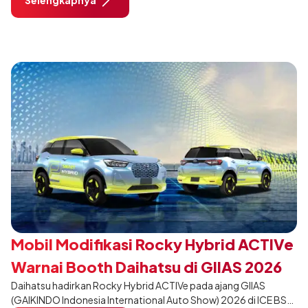
Show (GIIAS) 2026 di ICE BSD City, Tangerang. Dikembangkan
dari varian Terios 1.5 X A/T, model ini menawarkan sentuhan
desain yang lebih sporty dan eksklusif bagi pelanggan yang ingin
tampil berbeda, tanpa mengubah karakter tangguh yang telah
menjadi ciri khas Terios.
Mobil Modifikasi Rocky Hybrid ACTIVe
Warnai Booth Daihatsu di GIIAS 2026
Daihatsu hadirkan Rocky Hybrid ACTIVe pada ajang GIIAS
(GAIKINDO Indonesia International Auto Show) 2026 di ICE BSD