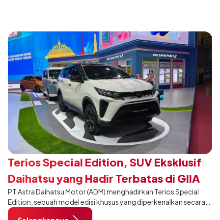
Membangun Negeri”. Komitmen ini diwujudkan melalui ajang
penganugerahan SMK Binaan Terbaik yang berlokasi di Booth
Daihatsu di Hall 7B pada 5 Agustus 2026.
Terios Special Edition, SUV Eksklusif
Daihatsu yang Hadir Terbatas di GIIAS
PT Astra Daihatsu Motor (ADM) menghadirkan Terios Special
2026
Edition, sebuah model edisi khusus yang diperkenalkan secara
eksklusif pada ajang Gaikindo Indonesia International Auto
Selengkapnya