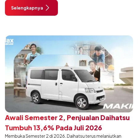
City, Tangerang. Terdapat 2 unit Rocky Hybrid yang
Selengkapnya
dimodifikasi untuk menghadirkan sarana inspirasi bagi
pengunjung mendukung gaya hidup yang aktif.
Awali Semester 2, Penjualan Daihatsu
Tumbuh 13,6% Pada Juli 2026
Membuka Semester 2 di 2026, Daihatsu terus melanjutkan