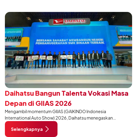
Daihatsu Bangun Talenta Vokasi Masa
Depan di GIIAS 2026
Mengambil momentum GIIAS (GAIKINDO Indonesia
International Auto Show) 2026, Daihatsu menegaskan
komitmennya dalam meningkatkan kualitas SDM (Sumber Daya
Selengkapnya
Manusia) melalui pendidikan vokasi bertema “Bersama Sahabat