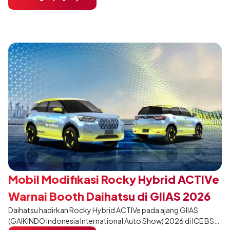
dari varian Terios 1.5 X A/T, model ini menawarkan sentuhan
desain yang lebih sporty dan eksklusif bagi pelanggan yang ingin
tampil berbeda, tanpa mengubah karakter tangguh yang telah
menjadi ciri khas Terios.
Mobil Modifikasi Rocky Hybrid ACTIVe
Warnai Booth Daihatsu di GIIAS 2026
Daihatsu hadirkan Rocky Hybrid ACTIVe pada ajang GIIAS
(GAIKINDO Indonesia International Auto Show) 2026 di ICE BSD