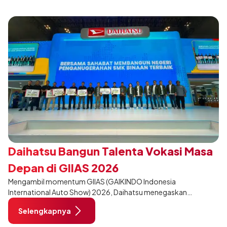
Daihatsu Bangun Talenta Vokasi Masa
Depan di GIIAS 2026
Mengambil momentum GIIAS (GAIKINDO Indonesia
International Auto Show) 2026, Daihatsu menegaskan
komitmennya dalam meningkatkan kualitas SDM (Sumber Daya
Selengkapnya
Manusia) melalui pendidikan vokasi bertema “Bersama Sahabat
Membangun Negeri”. Komitmen ini diwujudkan melalui ajang