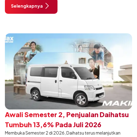
City, Tangerang. Terdapat 2 unit Rocky Hybrid yang
Selengkapnya
dimodifikasi untuk menghadirkan sarana inspirasi bagi
pengunjung mendukung gaya hidup yang aktif.
Awali Semester 2, Penjualan Daihatsu
Tumbuh 13,6% Pada Juli 2026
Membuka Semester 2 di 2026, Daihatsu terus melanjutkan